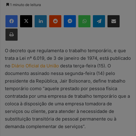
a
1 minuto de leitura
n
Facebook
X
Linkedin
Reddit
Messenger
WhatsApp
Telegram
Compartilhar via e-mail
d
e
Imprimir
u
m
e
O decreto que regulamenta o trabalho temporário, e que
-
trata a Lei nº 6.019, de 3 de janeiro de 1974, está publicado
m
no
Diário Oficial da União
desta terça-feira (15). O
a
documento assinado nessa segunda-feira (14) pelo
i
presidente da República, Jair Bolsonaro, define trabalho
l
temporário como “aquele prestado por pessoa física
contratada por uma empresa de trabalho temporário que a
coloca à disposição de uma empresa tomadora de
serviços ou cliente, para atender à necessidade de
substituição transitória de pessoal permanente ou à
demanda complementar de serviços”.