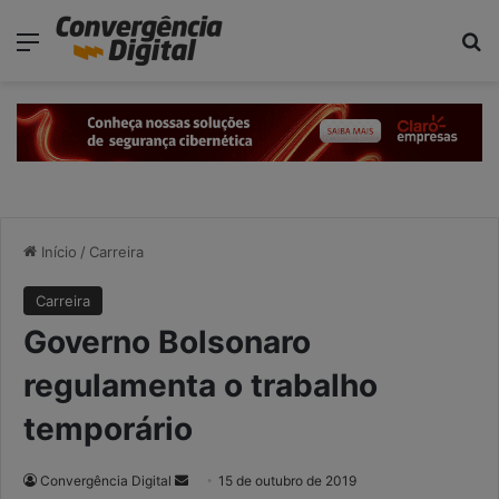
modal-check
Menu
P
Início
/
Carreira
Carreira
Governo Bolsonaro
regulamenta o trabalho
temporário
Convergência Digital
M
15 de outubro de 2019