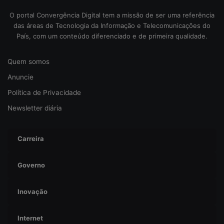
e
O portal Convergência Digital tem a missão de ser uma referência
g
das áreas de Tecnologia da Informação e Telecomunicações do
u
País, com um conteúdo diferenciado e de primeira qualidade.
r
a
n
Quem somos
ç
Anuncie
a
Política de Privacidade
Newsletter diária
Carreira
Governo
Inovação
Internet