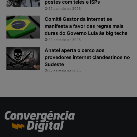
f
p
postes com teles e ISPs
i
r
22 de maio de 2026
c
i
Comitê Gestor da Internet se
a
n
manifesta a favor das regras mais
e
c
x
duras do Governo Lula às big techs
i
p
p
22 de maio de 2026
o
a
Anatel aperta o cerco aos
s
l
provedores internet clandestinos no
t
r
Sudeste
a
i
s
22 de maio de 2026
c
o
d
a
c
i
b
e
r
s