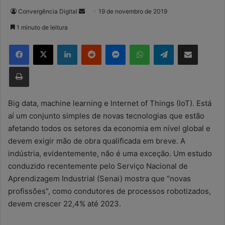
Convergência Digital
M
19 de novembro de 2019
a
1 minuto de leitura
n
Facebook
X
Linkedin
Reddit
Messenger
WhatsApp
Telegram
Compartilhar via e-mail
d
e
Imprimir
u
m
e
Big data, machine learning e Internet of Things (IoT). Está
-
aí um conjunto simples de novas tecnologias que estão
m
afetando todos os setores da economia em nível global e
a
devem exigir mão de obra qualificada em breve. A
i
indústria, evidentemente, não é uma exceção. Um estudo
l
conduzido recentemente pelo Serviço Nacional de
Aprendizagem Industrial (Senai) mostra que “novas
profissões”, como condutores de processos robotizados,
devem crescer 22,4% até 2023.