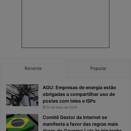
n
d
h
e
a
r
e
e
a
s
p
p
r
o
i
s
v
t
a
a
c
v
Recente
Popular
i
i
d
r
a
o
AGU: Empresas de energia estão
d
u
e
o
obrigadas a compartilhar uso de
f
p
postes com teles e ISPs
i
r
22 de maio de 2026
c
i
Comitê Gestor da Internet se
a
n
manifesta a favor das regras mais
e
c
x
duras do Governo Lula às big techs
i