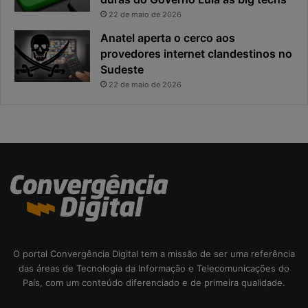
p
p
22 de maio de 2026
o
a
Anatel aperta o cerco aos
s
l
provedores internet clandestinos no
t
r
Sudeste
a
i
s
22 de maio de 2026
c
o
d
a
c
i
b
e
r
s
e
O portal Convergência Digital tem a missão de ser uma referência
g
das áreas de Tecnologia da Informação e Telecomunicações do
u
País, com um conteúdo diferenciado e de primeira qualidade.
r
a