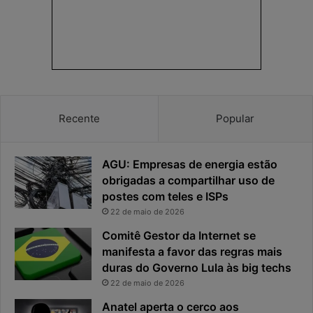
e
e
a
s
p
p
r
o
i
s
v
t
a
a
c
v
Recente
Popular
i
i
d
r
a
o
AGU: Empresas de energia estão
d
u
e
o
obrigadas a compartilhar uso de
f
p
postes com teles e ISPs
i
r
22 de maio de 2026
c
i
Comitê Gestor da Internet se
a
n
manifesta a favor das regras mais
e
c
x
duras do Governo Lula às big techs
i
p
p
22 de maio de 2026
o
a
Anatel aperta o cerco aos
s
l