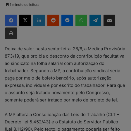
a
1 minuto de leitura
n
Facebook
X
Linkedin
Reddit
Messenger
WhatsApp
Telegram
Compartilhar via e-mail
d
e
Imprimir
u
m
e
Deixa de valer nesta sexta-feira, 28/6, a Medida Provisória
-
873/19, que proibia o desconto da contribuição facultativa
m
ao sindicato na folha salarial com autorização do
a
trabalhador. Segundo a MP, a contribuição sindical seria
i
paga por meio de boleto bancário, após autorização
l
expressa, individual e por escrito do trabalhador. Para que
o assunto seja tratado novamente pelo Congresso,
somente poderá ser tratado por meio de projeto de lei.
A MP altera a Consolidação das Leis do Trabalho (CLT –
Decreto-lei 5.452/43) e o Estatuto do Servidor Público
(Lei 8.112/90). Pelo texto, o pagamento poderia ser feito