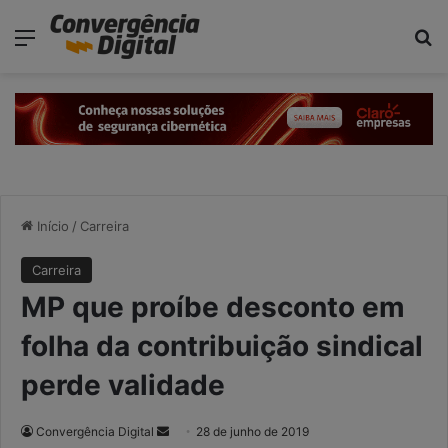
modal-check
Menu
P
Início
/
Carreira
Carreira
MP que proíbe desconto em
folha da contribuição sindical
perde validade
Convergência Digital
M
28 de junho de 2019