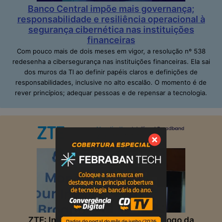
Banco Central impõe mais governança;
responsabilidade e resiliência operacional à
segurança cibernética nas instituições
financeiras
Com pouco mais de dois meses em vigor, a resolução nº 538
redesenha a cibersegurança nas instituições financeiras. Ela sai
dos muros da TI ao definir papéis claros e definições de
responsabilidades, inclusive no alto escalão. O momento é de
rever princípios; adequar pessoas e de repensar a tecnologia.
ZTE: Inteligência Artificial muda o jogo da