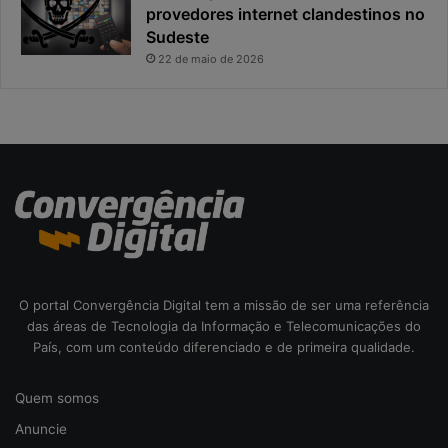
provedores internet clandestinos no
t
r
Sudeste
a
i
s
22 de maio de 2026
c
o
d
a
c
i
b
e
r
s
e
O portal Convergência Digital tem a missão de ser uma referência
g
das áreas de Tecnologia da Informação e Telecomunicações do
u
País, com um conteúdo diferenciado e de primeira qualidade.
r
a
n
Quem somos
ç
Anuncie
a