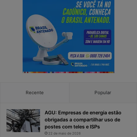
a
m
s
p
e
o
n
d
h
e
a
r
e
e
a
s
p
p
r
o
i
s
v
t
a
a
c
v
Recente
Popular
i
i
d
r
a
o
AGU: Empresas de energia estão
d
u
obrigadas a compartilhar uso de
e
o
postes com teles e ISPs
f
p
i
r
22 de maio de 2026