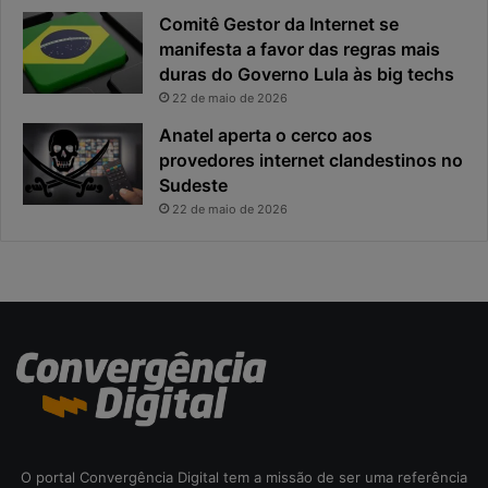
c
i
Comitê Gestor da Internet se
a
n
manifesta a favor das regras mais
e
c
duras do Governo Lula às big techs
x
i
22 de maio de 2026
p
p
o
a
Anatel aperta o cerco aos
s
l
provedores internet clandestinos no
t
r
Sudeste
a
i
22 de maio de 2026
s
c
o
d
a
c
i
b
e
r
s
e
O portal Convergência Digital tem a missão de ser uma referência