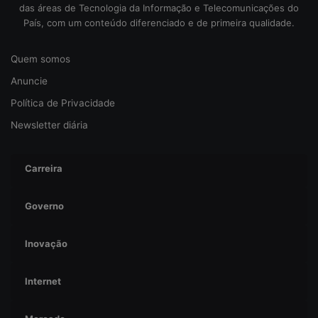
g
das áreas de Tecnologia da Informação e Telecomunicações do
u
País, com um conteúdo diferenciado e de primeira qualidade.
r
a
Quem somos
n
ç
Anuncie
a
Política de Privacidade
Newsletter diária
Carreira
Governo
Inovação
Internet