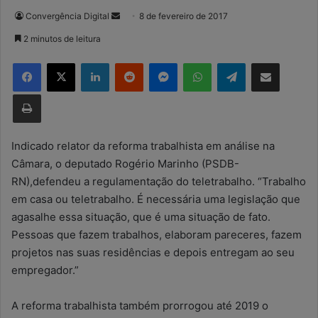
Convergência Digital
M
8 de fevereiro de 2017
a
2 minutos de leitura
n
Facebook
X
Linkedin
Reddit
Messenger
WhatsApp
Telegram
Compartilhar via e-mail
d
e
Imprimir
u
m
e
Indicado relator da reforma trabalhista em análise na
-
Câmara, o deputado Rogério Marinho (PSDB-
m
RN),defendeu a regulamentação do teletrabalho. “Trabalho
a
em casa ou teletrabalho. É necessária uma legislação que
i
agasalhe essa situação, que é uma situação de fato.
l
Pessoas que fazem trabalhos, elaboram pareceres, fazem
projetos nas suas residências e depois entregam ao seu
empregador.”
A reforma trabalhista também prorrogou até 2019 o