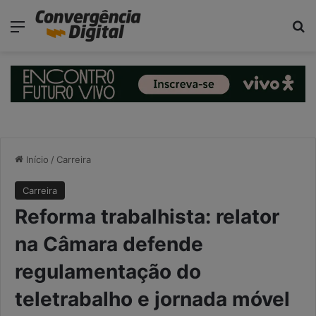
modal-check
Menu
P
Início
/
Carreira
Carreira
Reforma trabalhista: relator
na Câmara defende
regulamentação do
teletrabalho e jornada móvel