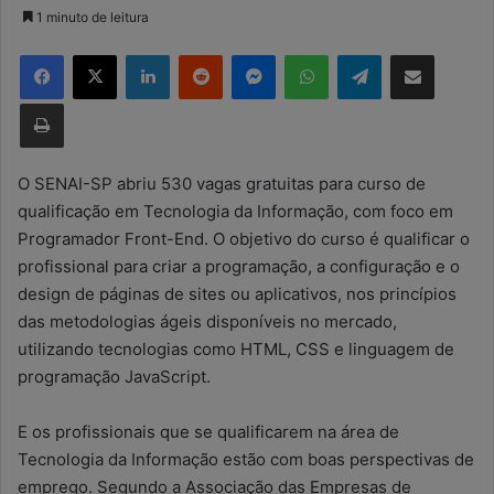
a
1 minuto de leitura
n
Facebook
X
Linkedin
Reddit
Messenger
WhatsApp
Telegram
Compartilhar via e-mail
d
e
Imprimir
u
m
e
O SENAI-SP abriu 530 vagas gratuitas para curso de
-
qualificação em Tecnologia da Informação, com foco em
m
Programador Front-End. O objetivo do curso é qualificar o
a
profissional para criar a programação, a configuração e o
i
design de páginas de sites ou aplicativos, nos princípios
l
das metodologias ágeis disponíveis no mercado,
utilizando tecnologias como HTML, CSS e linguagem de
programação JavaScript.
E os profissionais que se qualificarem na área de
Tecnologia da Informação estão com boas perspectivas de
emprego. Segundo a Associação das Empresas de