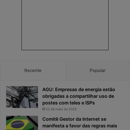
n
d
h
e
a
r
e
e
a
s
p
p
r
o
i
s
v
t
a
a
c
v
Recente
Popular
i
i
d
r
a
o
AGU: Empresas de energia estão
d
u
e
o
obrigadas a compartilhar uso de
f
p
postes com teles e ISPs
i
r
22 de maio de 2026
c
i
Comitê Gestor da Internet se
a
n
manifesta a favor das regras mais
e
c