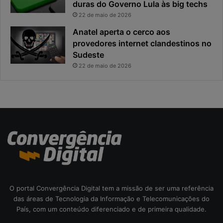
x
duras do Governo Lula às big techs
i
p
p
22 de maio de 2026
o
a
Anatel aperta o cerco aos
s
l
provedores internet clandestinos no
t
r
Sudeste
a
i
s
22 de maio de 2026
c
o
d
a
c
i
b
e
r
s
e
O portal Convergência Digital tem a missão de ser uma referência
g
das áreas de Tecnologia da Informação e Telecomunicações do
u
País, com um conteúdo diferenciado e de primeira qualidade.
r
a