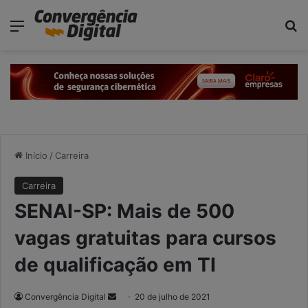
modal-check
Menu
P
Início
/
Carreira
Carreira
SENAI-SP: Mais de 500
vagas gratuitas para cursos
de qualificação em TI
Convergência Digital
M
20 de julho de 2021