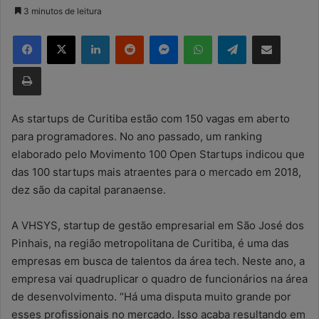
a
3 minutos de leitura
n
Facebook
X
Linkedin
Reddit
Messenger
WhatsApp
Telegram
Compartilhar via e-mail
d
e
Imprimir
u
m
e
As startups de Curitiba estão com 150 vagas em aberto
-
para programadores. No ano passado, um ranking
m
elaborado pelo Movimento 100 Open Startups indicou que
a
das 100 startups mais atraentes para o mercado em 2018,
i
dez são da capital paranaense.
l
A VHSYS, startup de gestão empresarial em São José dos
Pinhais, na região metropolitana de Curitiba, é uma das
empresas em busca de talentos da área tech. Neste ano, a
empresa vai quadruplicar o quadro de funcionários na área
de desenvolvimento. “Há uma disputa muito grande por
esses profissionais no mercado. Isso acaba resultando em