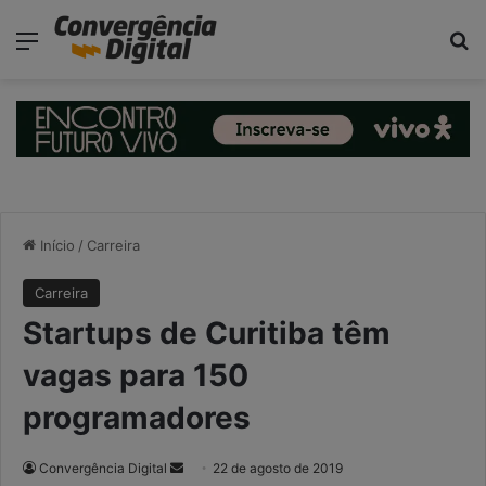
modal-check
Menu
P
Início
/
Carreira
Carreira
Startups de Curitiba têm
vagas para 150
programadores
Convergência Digital
M
22 de agosto de 2019