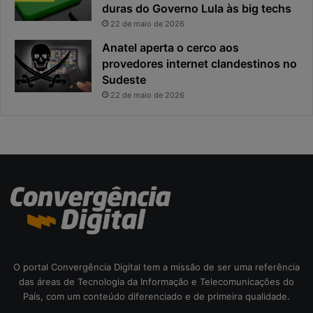
duras do Governo Lula às big techs
x
i
22 de maio de 2026
p
p
o
a
Anatel aperta o cerco aos
s
l
provedores internet clandestinos no
t
r
Sudeste
a
i
22 de maio de 2026
s
c
o
d
a
c
i
b
e
r
s
e
O portal Convergência Digital tem a missão de ser uma referência
g
das áreas de Tecnologia da Informação e Telecomunicações do
u
País, com um conteúdo diferenciado e de primeira qualidade.
r