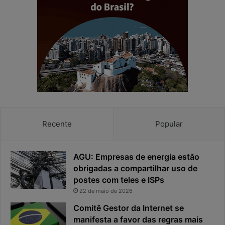
e
o
n
d
h
e
a
r
e
e
a
s
p
p
r
o
i
s
v
t
a
a
c
v
Recente
Popular
i
i
d
r
a
o
AGU: Empresas de energia estão
d
u
obrigadas a compartilhar uso de
e
o
postes com teles e ISPs
f
p
i
r
22 de maio de 2026
c
i
Comitê Gestor da Internet se
a
n
manifesta a favor das regras mais
e
c