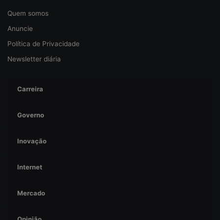
a
Quem somos
n
ç
Anuncie
a
Política de Privacidade
Newsletter diária
Carreira
Governo
Inovação
Internet
Mercado
Opinião