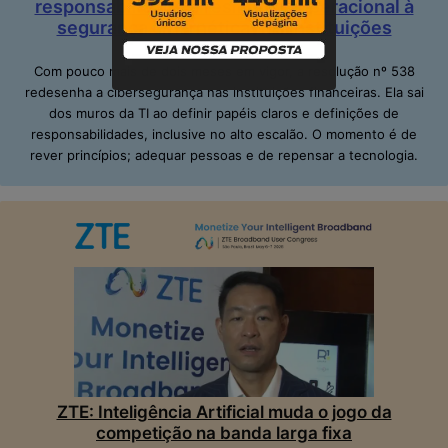
responsabilidade e resiliência operacional à
segurança cibernética nas instituições
financeiras
Com pouco mais de dois meses em vigor, a resolução nº 538
redesenha a cibersegurança nas instituições financeiras. Ela sai
dos muros da TI ao definir papéis claros e definições de
responsabilidades, inclusive no alto escalão. O momento é de
rever princípios; adequar pessoas e de repensar a tecnologia.
ZTE: Inteligência Artificial muda o jogo da
competição na banda larga fixa