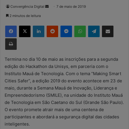
Convergência Digital
M
7 de maio de 2019
a
2 minutos de leitura
n
Facebook
X
Linkedin
Reddit
Messenger
WhatsApp
Telegram
Compartilhar via e-mail
d
e
Imprimir
u
m
e
Termina no dia 10 de maio as inscrições para a segunda
-
edição do Hackathon da Unisys, em parceria com o
m
Instituto Mauá de Tecnologia. Com o tema “Making Smart
a
Cities Safer”, a edição 2019 do evento acontece em 23 de
i
maio, durante a Semana Mauá de Inovação, Liderança e
l
Empreendedorismo (SMILE), na unidade do Instituto Mauá
de Tecnologia em São Caetano do Sul (Grande São Paulo).
O evento promete atrair mais de uma centena de
participantes e abordará a segurança digital das cidades
inteligentes.