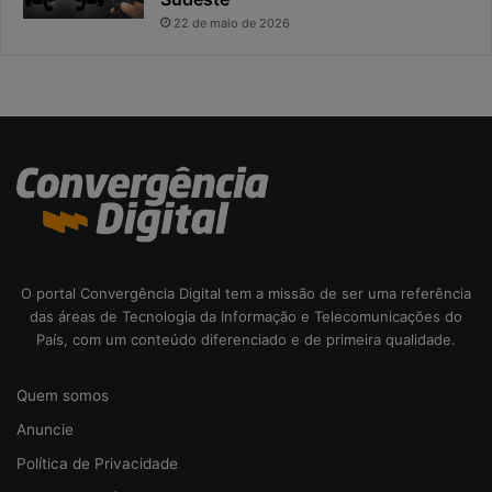
a
i
22 de maio de 2026
s
c
o
d
a
c
i
b
e
r
s
e
O portal Convergência Digital tem a missão de ser uma referência
g
das áreas de Tecnologia da Informação e Telecomunicações do
u
País, com um conteúdo diferenciado e de primeira qualidade.
r
a
Quem somos
n
ç
Anuncie
a
Política de Privacidade