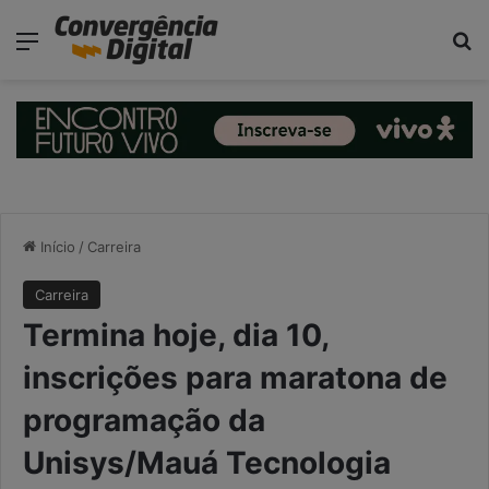
modal-check
Menu
P
Início
/
Carreira
Carreira
Termina hoje, dia 10,
inscrições para maratona de
programação da
Unisys/Mauá Tecnologia