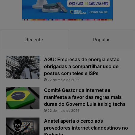
p
p
r
o
i
s
v
t
a
a
c
v
Recente
Popular
i
i
d
r
a
o
AGU: Empresas de energia estão
d
u
obrigadas a compartilhar uso de
e
o
postes com teles e ISPs
f
p
i
r
22 de maio de 2026
c
i
Comitê Gestor da Internet se
a
n
manifesta a favor das regras mais
e
c
duras do Governo Lula às big techs
x
i
22 de maio de 2026
p
p
o
a
Anatel aperta o cerco aos
s
l
provedores internet clandestinos no
t
r
Sudeste