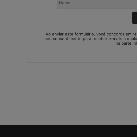
o
n
t
á
b
e
Ao enviar este formulário, você concorda em r
seu consentimento para receber e-mails a qual
i
na parte in
s
:
s
o
l
u
ç
ã
o
i
m
p
r
o
v