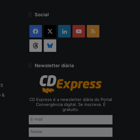
o
d
Social
a
c
Facebook
X
Linkedin
YouTube
RSS
i
b
Threads
Bluesky
e
r
s
e
Newsletter diária
g
u
r
25
a
o &
n
CD Express é a newsletter diária do Portal
ç
Convergência digital. Se inscreva. É
gratuito.
a