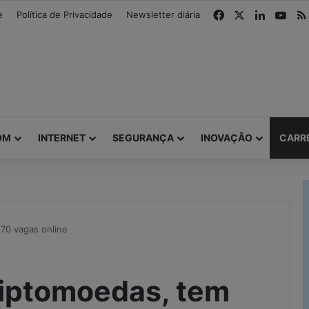
modal-check
Facebook
X
Linkedin
You
e
Política de Privacidade
Newsletter diária
OM
INTERNET
SEGURANÇA
INOVAÇÃO
CARR
70 vagas online
riptomoedas, tem