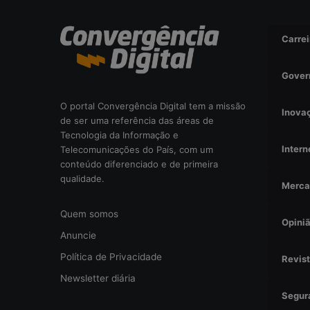
i
s
Carrei
a
d
a
Gover
o
u
O portal Convergência Digital tem a missão
Inova
r
de ser uma referência das áreas de
i
Tecnologia da Informação e
s
Intern
Telecomunicações do País, com um
c
conteúdo diferenciado e de primeira
o
qualidade.
Merca
o
p
Quem somos
e
Opini
r
Anuncie
a
Política de Privacidade
Revis
c
i
Newsletter diária
o
Segur
n