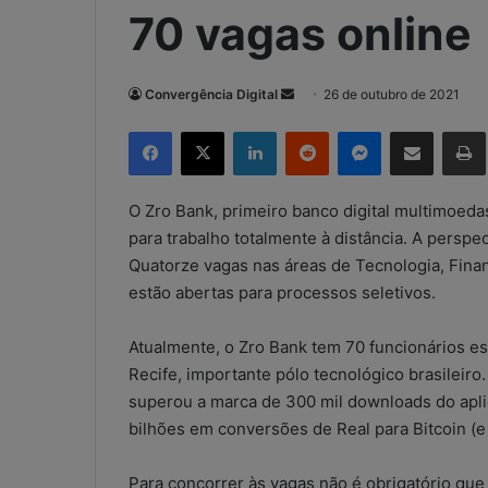
70 vagas online
Convergência Digital
M
26 de outubro de 2021
a
Facebook
X
Linkedin
Reddit
Messenger
Compartilhar via e-mail
Imp
n
d
e
O Zro Bank, primeiro banco digital multimoedas
u
para trabalho totalmente à distância. A perspe
m
Quatorze vagas nas áreas de Tecnologia, Finan
e
estão abertas para processos seletivos.
-
m
Atualmente, o Zro Bank tem 70 funcionários es
a
Recife, importante pólo tecnológico brasileiro
i
superou a marca de 300 mil downloads do aplic
l
bilhões em conversões de Real para Bitcoin (e 
Para concorrer às vagas não é obrigatório qu