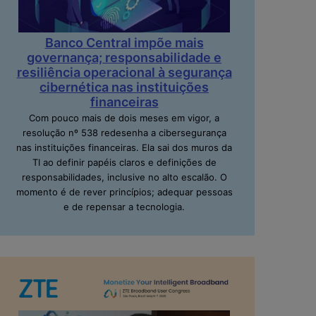
Banco Central impõe mais
governança; responsabilidade e
resiliência operacional à segurança
cibernética nas instituições
financeiras
Com pouco mais de dois meses em vigor, a
resolução nº 538 redesenha a cibersegurança
nas instituições financeiras. Ela sai dos muros da
TI ao definir papéis claros e definições de
responsabilidades, inclusive no alto escalão. O
momento é de rever princípios; adequar pessoas
e de repensar a tecnologia.