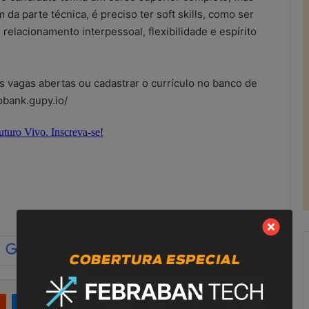
 da parte técnica, é preciso ter soft skills, como ser
elacionamento interpessoal, flexibilidade e espírito
 vagas abertas ou cadastrar o currículo no banco de
obank.gupy.io/
R
Reddit
Messenger
Compartilhar via e-mail
Imprimir
e