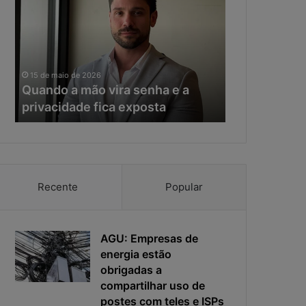
a
e
n
r
d
a
o
d
11 de maio de 20
a
a
Na era da IA
15 de maio de 2026
m
I
Quando a mão vira senha e a
resposta vir
ã
A
privacidade fica exposta
da ciberseg
o
,
v
o
i
t
r
e
a
m
s
p
Recente
Popular
e
o
n
d
h
e
a
AGU: Empresas de
r
e
e
energia estão
a
s
obrigadas a
p
p
compartilhar uso de
r
o
postes com teles e ISPs