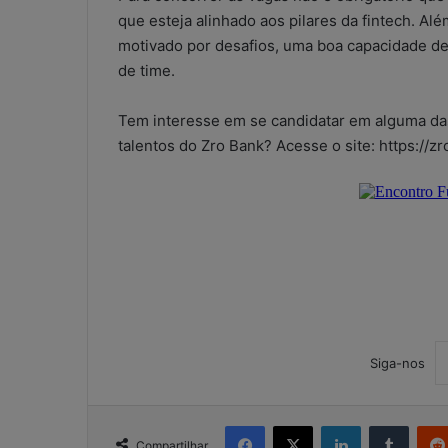
que esteja alinhado aos pilares da fintech. Além
motivado por desafios, uma boa capacidade de r
de time.
Tem interesse em se candidatar em alguma das
talentos do Zro Bank? Acesse o site: https://zr
Siga-nos
W
Facebook
X
Linkedin
Tumblr
h
Compartilhar