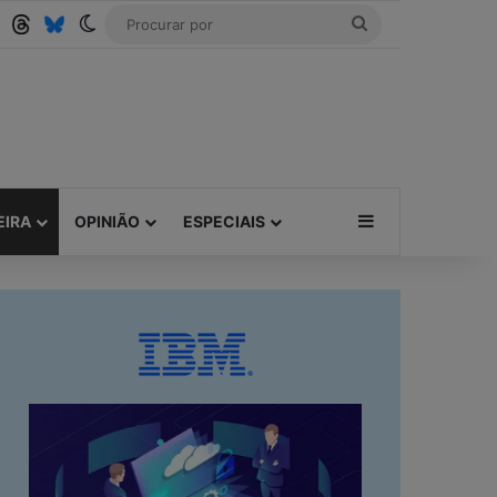
Tube
RSS
Threads
Bluesky
Switch skin
Procurar
por
Barra Lateral
EIRA
OPINIÃO
ESPECIAIS