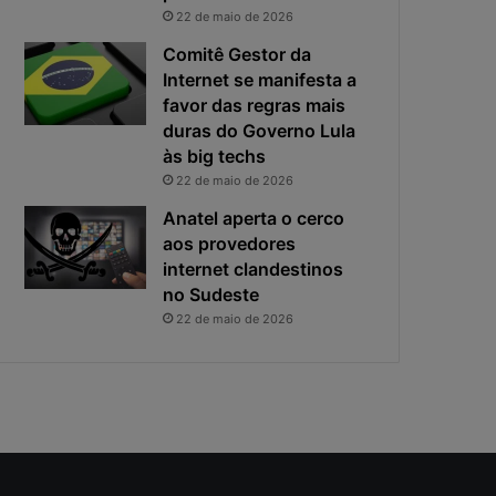
i
s
22 de maio de 2026
v
t
a
a
Comitê Gestor da
c
v
Internet se manifesta a
i
i
favor das regras mais
d
r
duras do Governo Lula
a
o
às big techs
d
u
22 de maio de 2026
e
o
f
p
Anatel aperta o cerco
i
r
aos provedores
c
i
internet clandestinos
a
n
no Sudeste
e
c
22 de maio de 2026
x
i
p
p
o
a
s
l
t
r
a
i
s
c