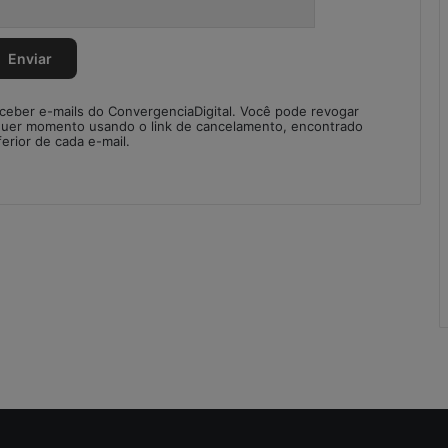
r
e
g
u
l
a
eceber e-mails do ConvergenciaDigital. Você pode revogar
quer momento usando o link de cancelamento, encontrado
r
ferior de cada e-mail.
i
d
a
d
e
s
n
o
S
C
M