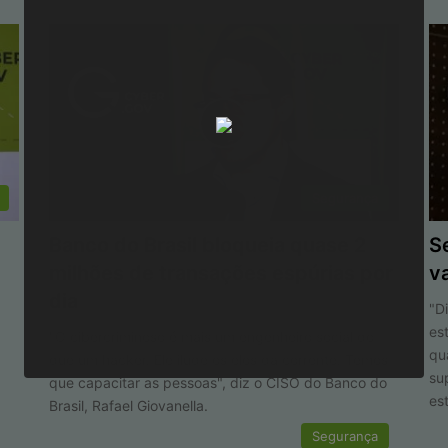
Segurança
Banco do Brasil bloqueia quase 2
S
milhões de transações espúrias por
v
dia
"D
es
"O cibercriminoso é mais um engenheiro social do
qu
que um hacker. Ele ilude os elos da corrente. Temos
su
que capacitar as pessoas", diz o CISO do Banco do
es
Brasil, Rafael Giovanella.
Segurança