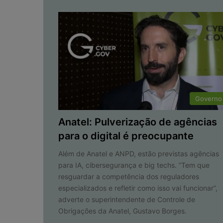
Governo
Anatel: Pulverização de agências
para o digital é preocupante
Além de Anatel e ANPD, estão previstas agências
para IA, cibersegurança e big techs. “Tem que
resguardar a competência dos reguladores
especializados e refletir como isso vai funcionar”,
adverte o superintendente de Controle de
Obrigações da Anatel, Gustavo Borges.