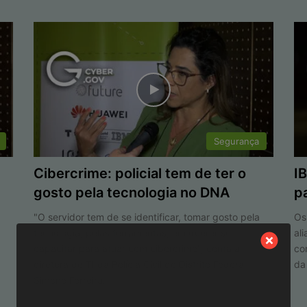
Segurança
Cibercrime: policial tem de ter o
I
gosto pela tecnologia no DNA
p
"O servidor tem de se identificar, tomar gosto pela
Os
tecnologia, pelas ferramentas, em querer se
al
capacitar para atuar com cibercrime", conta a
co
diretora de TI da Polícia Civil do Distrito Federal,
da
Simone Ferreira.