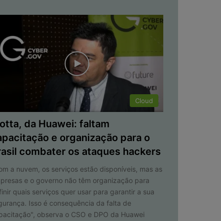
Cloud
otta, da Huawei: faltam
apacitação e organização para o
rasil combater os ataques hackers
om a nuvem, os serviços estão disponíveis, mas as
presas e o governo não têm organização para
finir quais serviços quer usar para garantir a sua
gurança. Isso é consequência da falta de
pacitação", observa o CSO e DPO da Huawei