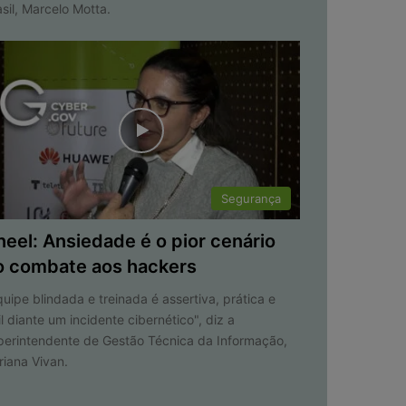
asil, Marcelo Motta.
Segurança
neel: Ansiedade é o pior cenário
o combate aos hackers
quipe blindada e treinada é assertiva, prática e
il diante um incidente cibernético", diz a
perintendente de Gestão Técnica da Informação,
riana Vivan.