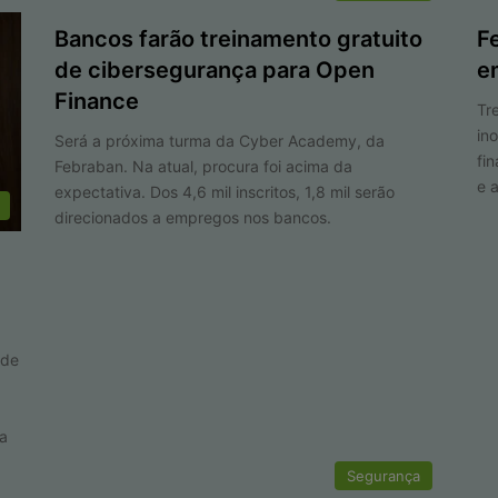
Bancos farão treinamento gratuito
F
de cibersegurança para Open
e
Finance
Tr
in
Será a próxima turma da Cyber Academy, da
fi
Febraban. Na atual, procura foi acima da
e 
expectativa. Dos 4,6 mil inscritos, 1,8 mil serão
direcionados a empregos nos bancos.
 de
ça
Segurança