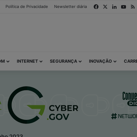
modal-check
Facebook
X
Linkedin
You
Política de Privacidade
Newsletter diária
OM
INTERNET
SEGURANÇA
INOVAÇÃO
CARR
unho 2023