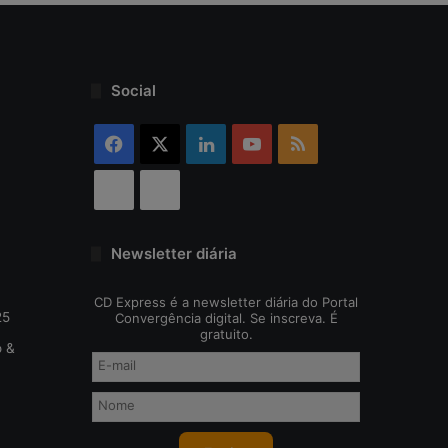
Social
Facebook
X
Linkedin
YouTube
RSS
Threads
Bluesky
Newsletter diária
CD Express é a newsletter diária do Portal
25
Convergência digital. Se inscreva. É
gratuito.
o &