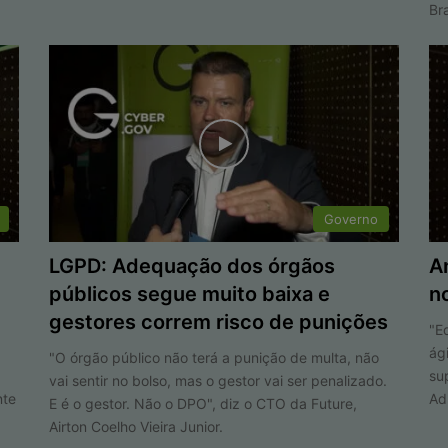
Br
Governo
LGPD: Adequação dos órgãos
A
públicos segue muito baixa e
n
gestores correm risco de punições
"E
ág
"O órgão público não terá a punição de multa, não
su
vai sentir no bolso, mas o gestor vai ser penalizado.
nte
Ad
E é o gestor. Não o DPO", diz o CTO da Future,
Airton Coelho Vieira Junior.