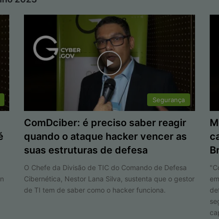
Segurança
ComDciber: é preciso saber reagir
M
é
quando o ataque hacker vencer as
c
suas estruturas de defesa
B
s
O Chefe da Divisão de TIC do Comando de Defesa
"C
en
Cibernética, Nestor Lana Silva, sustenta que o gestor
em
de TI tem de saber como o hacker funciona.
de
se
ca