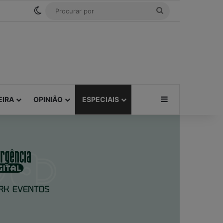
Tube
RSS
Threads
Bluesky
Switch skin
Procurar
por
Barra Lateral
EIRA
OPINIÃO
ESPECIAIS