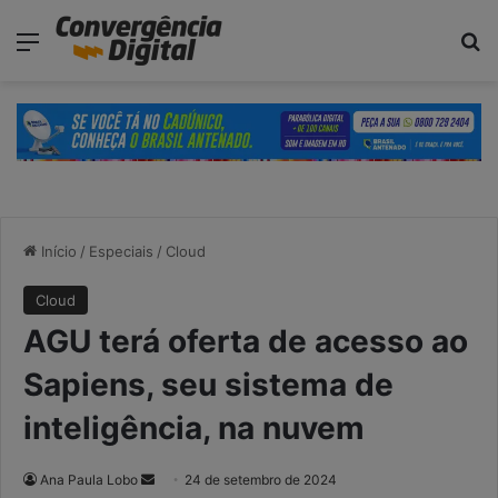
modal-check
Menu
Pr
Início
/
Especiais
/
Cloud
Cloud
AGU terá oferta de acesso ao
Sapiens, seu sistema de
inteligência, na nuvem
Mande
Ana Paula Lobo
24 de setembro de 2024