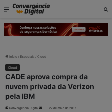
modal-check
Menu
P
Início
/
Especiais
/
Cloud
Cloud
CADE aprova compra da
nuvem privada da Verizon
pela IBM
Convergência Digital
M
22 de maio de 2017