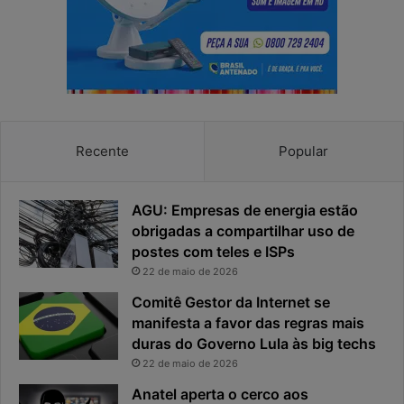
e
e
a
s
p
p
r
o
i
s
v
t
a
a
c
v
Recente
Popular
i
i
d
r
a
o
AGU: Empresas de energia estão
d
u
obrigadas a compartilhar uso de
e
o
postes com teles e ISPs
f
p
i
r
22 de maio de 2026
c
i
Comitê Gestor da Internet se
a
n
manifesta a favor das regras mais
e
c
duras do Governo Lula às big techs
x
i
22 de maio de 2026
p
p
o
a
Anatel aperta o cerco aos
s
l