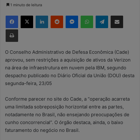
a
1 minuto de leitura
n
Facebook
X
Linkedin
Reddit
Messenger
WhatsApp
Telegram
Compartilhar via e-mail
d
e
Imprimir
u
m
e
O Conselho Administrativo de Defesa Econômica (Cade)
-
aprovou, sem restrições a aquisição de ativos da Verizon
m
na área de infraestrutura em nuvem pela IBM, segundo
a
despacho publicado no Diário Oficial da União (DOU) desta
i
segunda-feira, 23/05
l
Conforme parecer no site do Cade, a “operação acarreta
uma limitada sobreposição horizontal entre as partes,
notadamente no Brasil, não ensejando preocupações de
cunho concorrencial”. O órgão destaca, ainda, o baixo
faturamento do negócio no Brasil.