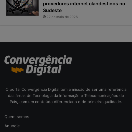
provedores internet clandestinos no
t
r
Sudeste
a
i
22 de maio de 2026
s
c
o
d
a
c
i
b
e
r
s
e
O portal Convergência Digital tem a missão de ser uma referência
g
das áreas de Tecnologia da Informação e Telecomunicações do
u
País, com um conteúdo diferenciado e de primeira qualidade.
r
a
Quem somos
n
ç
Anuncie
a