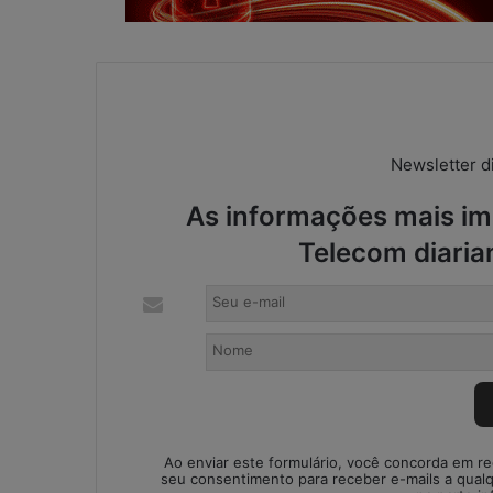
:
s
o
l
u
ç
ã
Newsletter di
o
i
As informações mais imp
m
Telecom diaria
p
r
o
v
i
s
a
d
a
o
Ao enviar este formulário, você concorda em r
seu consentimento para receber e-mails a qual
u