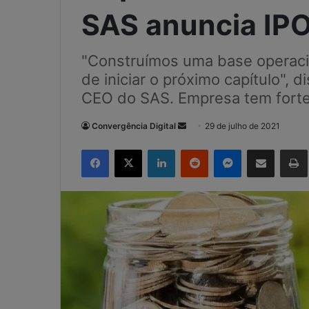
SAS anuncia IPO
"Construímos uma base operacion
de iniciar o próximo capítulo", 
CEO do SAS. Empresa tem forte 
Convergência Digital
M
29 de julho de 2021
a
Facebook
X
Linkedin
Reddit
Messenger
Compartilhar via e-mail
Imp
n
d
e
u
m
e
-
m
a
i