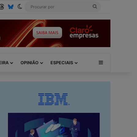
be
SS
Threads
Bluesky
Switch skin
Procurar
por
Barra Lateral
EIRA
OPINIÃO
ESPECIAIS