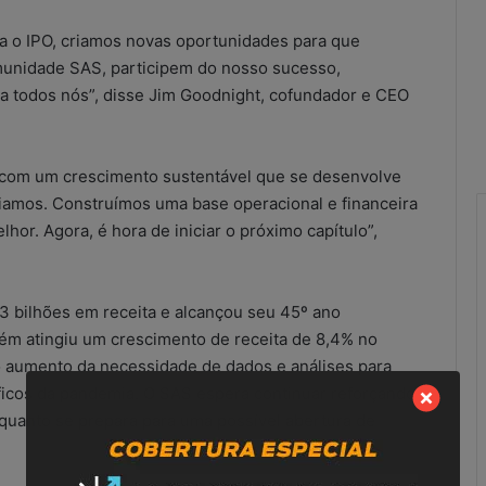
a o IPO, criamos novas oportunidades para que
omunidade SAS, participem do nosso sucesso,
ara todos nós”, disse Jim Goodnight, cofundador e CEO
 com um crescimento sustentável que se desenvolve
riamos. Construímos uma base operacional e financeira
hor. Agora, é hora de iniciar o próximo capítulo”,
R
e
bilhões em receita e alcançou seu 45º ano
s
ém atingiu um crescimento de receita de 8,4% no
u
o aumento da necessidade de dados e análises para
l
óficos da pandemia. O SAS espera continuar reforçando
t
nquanto se prepara para uma possível abertura de
a
scritórios
21 de maio de 2026
d
ução improvisada
Resultados do combate às
o
ional?
irregularidades no SCM