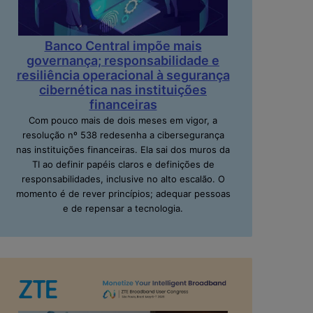
Banco Central impõe mais
governança; responsabilidade e
resiliência operacional à segurança
cibernética nas instituições
financeiras
Com pouco mais de dois meses em vigor, a
resolução nº 538 redesenha a cibersegurança
nas instituições financeiras. Ela sai dos muros da
TI ao definir papéis claros e definições de
responsabilidades, inclusive no alto escalão. O
momento é de rever princípios; adequar pessoas
e de repensar a tecnologia.