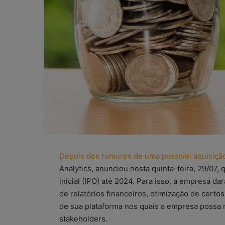
l
Depois dos rumores de uma possível aquisiçã
Analytics, anunciou nesta quinta-feira, 29/07,
inicial (IPO) até 2024. Para isso, a empresa d
de relatórios financeiros, otimização de cert
de sua plataforma nos quais a empresa possa 
stakeholders.