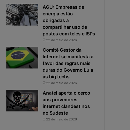
e
o
AGU: Empresas de
f
p
energia estão
i
r
obrigadas a
c
i
compartilhar uso de
a
n
postes com teles e ISPs
e
c
22 de maio de 2026
x
i
p
p
Comitê Gestor da
o
a
Internet se manifesta a
s
l
favor das regras mais
t
r
duras do Governo Lula
a
i
às big techs
s
22 de maio de 2026
c
o
Anatel aperta o cerco
d
aos provedores
a
internet clandestinos
c
no Sudeste
i
22 de maio de 2026
b
e