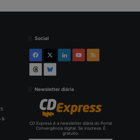
Social
Facebook
X
Linkedin
YouTube
RSS
Threads
Bluesky
Newsletter diária
25
o &
CD Express é a newsletter diária do Portal
Convergência digital. Se inscreva. É
gratuito.