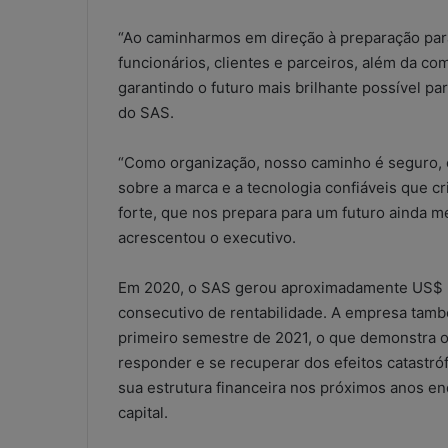
“Ao caminharmos em direção à preparação par
funcionários, clientes e parceiros, além da c
garantindo o futuro mais brilhante possível p
do SAS.
“Como organização, nosso caminho é seguro,
sobre a marca e a tecnologia confiáveis que c
forte, que nos prepara para um futuro ainda mel
acrescentou o executivo.
W
h
Em 2020, o SAS gerou aproximadamente US$ 3 
a
consecutivo de rentabilidade. A empresa tamb
t
primeiro semestre de 2021, o que demonstra 
s
responder e se recuperar dos efeitos catastr
A
5 de maio de 2026
sua estrutura financeira nos próximos anos e
p
WhatsApp nos e
p
capital.
contábeis: sol
n
ou risco operac