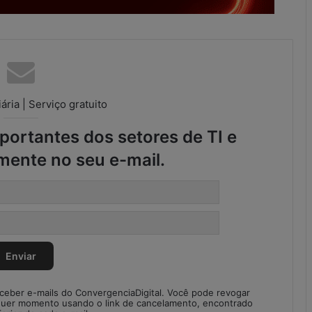
d
a
d
e
s
n
o
ária | Serviço gratuito
S
C
ortantes dos setores de TI e
M
mente no seu e-mail.
eceber e-mails do ConvergenciaDigital. Você pode revogar
quer momento usando o link de cancelamento, encontrado