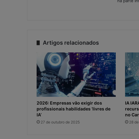
na parte in
r
i
s
c
o
o
p
Artigos relacionados
e
r
a
c
i
o
n
a
l
2026: Empresas vão exigir dos
IA IARA
?
profissionais habilidades ‘livres de
recurs
IA’
no Car
27 de outubro de 2025
28 de