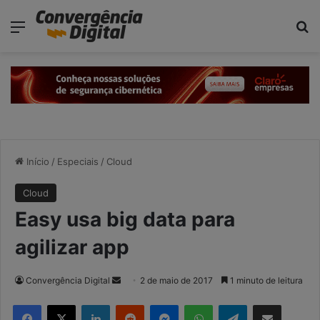
modal-check
Menu
P
Início
/
Especiais
/
Cloud
Cloud
Easy usa big data para
agilizar app
Convergência Digital
M
2 de maio de 2017
1 minuto de leitura
a
Facebook
X
Linkedin
Reddit
Messenger
WhatsApp
Telegram
Compartilhar via e-mail
n