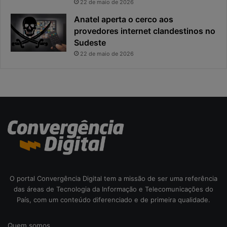
22 de maio de 2026
p
p
o
a
Anatel aperta o cerco aos
s
l
provedores internet clandestinos no
t
r
Sudeste
a
i
22 de maio de 2026
s
c
o
d
a
c
i
b
e
r
s
e
O portal Convergência Digital tem a missão de ser uma referência
g
das áreas de Tecnologia da Informação e Telecomunicações do
u
País, com um conteúdo diferenciado e de primeira qualidade.
r
a
Quem somos
n