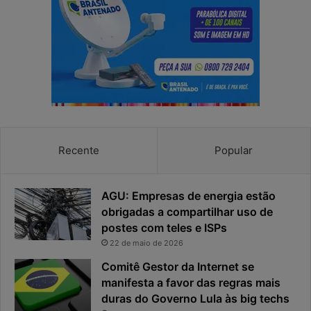
h
e
a
r
e
e
a
s
p
p
r
o
i
s
v
t
a
a
c
v
Recente
Popular
i
i
d
r
a
o
AGU: Empresas de energia estão
d
u
obrigadas a compartilhar uso de
e
o
postes com teles e ISPs
f
p
i
r
22 de maio de 2026
c
i
Comitê Gestor da Internet se
a
n
manifesta a favor das regras mais
e
c
duras do Governo Lula às big techs
x
i