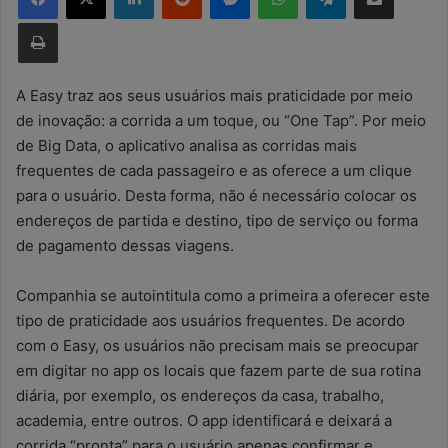
d
Imprimir
e
u
m
A Easy traz aos seus usuários mais praticidade por meio
e
de inovação: a corrida a um toque, ou “One Tap”. Por meio
-
de Big Data, o aplicativo analisa as corridas mais
m
frequentes de cada passageiro e as oferece a um clique
a
para o usuário. Desta forma, não é necessário colocar os
i
endereços de partida e destino, tipo de serviço ou forma
l
de pagamento dessas viagens.
Companhia se autointitula como a primeira a oferecer este
tipo de praticidade aos usuários frequentes. De acordo
com o Easy, os usuários não precisam mais se preocupar
em digitar no app os locais que fazem parte de sua rotina
diária, por exemplo, os endereços da casa, trabalho,
academia, entre outros. O app identificará e deixará a
corrida “pronta” para o usuário apenas confirmar e