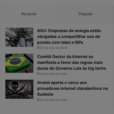
a
a
c
v
Recente
Popular
i
d
r
a
o
AGU: Empresas de energia estão
d
u
obrigadas a compartilhar uso de
e
o
postes com teles e ISPs
f
p
r
22 de maio de 2026
c
i
Comitê Gestor da Internet se
a
n
manifesta a favor das regras mais
e
c
duras do Governo Lula às big techs
x
i
22 de maio de 2026
p
p
o
a
Anatel aperta o cerco aos
s
l
provedores internet clandestinos no
t
r
Sudeste
a
i
22 de maio de 2026
s
c
o