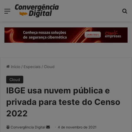
modal-check
Menu
P
Início
/
Especiais
/
Cloud
Cloud
IBGE usa nuvem pública e
privada para teste do Censo
2022
Convergência Digital
M
4 de novembro de 2021