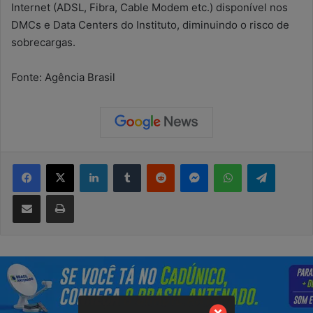
Internet (ADSL, Fibra, Cable Modem etc.) disponível nos
DMCs e Data Centers do Instituto, diminuindo o risco de
sobrecargas.
Fonte: Agência Brasil
Facebook
X
Linkedin
Tumblr
Reddit
Messenger
WhatsApp
Telegram
Compartilhar via e-mail
Imprimir