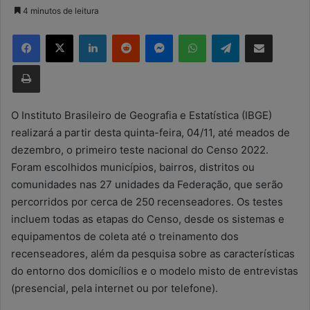
a
4 minutos de leitura
n
Facebook
X
Linkedin
Reddit
Messenger
WhatsApp
Telegram
Compartilhar via e-mail
d
e
Imprimir
u
m
e
O Instituto Brasileiro de Geografia e Estatística (IBGE)
-
realizará a partir desta quinta-feira, 04/11, até meados de
m
dezembro, o primeiro teste nacional do Censo 2022.
a
Foram escolhidos municípios, bairros, distritos ou
i
comunidades nas 27 unidades da Federação, que serão
l
percorridos por cerca de 250 recenseadores. Os testes
incluem todas as etapas do Censo, desde os sistemas e
equipamentos de coleta até o treinamento dos
recenseadores, além da pesquisa sobre as características
do entorno dos domicílios e o modelo misto de entrevistas
(presencial, pela internet ou por telefone).