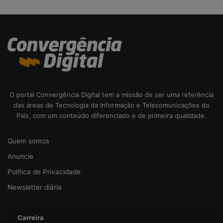
d
a
c
i
b
e
r
s
e
O portal Convergência Digital tem a missão de ser uma referência
g
das áreas de Tecnologia da Informação e Telecomunicações do
u
País, com um conteúdo diferenciado e de primeira qualidade.
r
a
Quem somos
n
ç
Anuncie
a
Política de Privacidade
Newsletter diária
Carreira