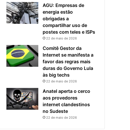
e
o
AGU: Empresas de
f
p
energia estão
i
r
obrigadas a
c
i
compartilhar uso de
a
n
postes com teles e ISPs
e
c
22 de maio de 2026
x
i
p
p
Comitê Gestor da
o
a
Internet se manifesta a
s
l
favor das regras mais
t
r
duras do Governo Lula
a
i
às big techs
s
22 de maio de 2026
c
o
Anatel aperta o cerco
d
aos provedores
a
internet clandestinos
c
no Sudeste
i
22 de maio de 2026
b
e