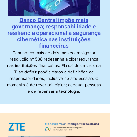
Banco Central impõe mais
governança; responsabilidade e
resiliência operacional à segurança
cibernética nas instituições
financeiras
Com pouco mais de dois meses em vigor, a
resolução nº 538 redesenha a cibersegurança
nas instituições financeiras. Ela sai dos muros da
TI ao definir papéis claros e definições de
responsabilidades, inclusive no alto escalão. O
momento é de rever princípios; adequar pessoas
e de repensar a tecnologia.