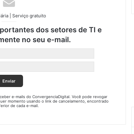
d
o
ária | Serviço gratuito
c
o
ortantes dos setores de TI e
m
b
mente no seu e-mail.
a
t
e
à
s
i
r
r
e
eceber e-mails do ConvergenciaDigital. Você pode revogar
g
quer momento usando o link de cancelamento, encontrado
u
ferior de cada e-mail.
l
a
r
i