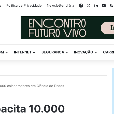
Facebook
X
Linkedin
You
e
Política de Privacidade
Newsletter diária
OM
INTERNET
SEGURANÇA
INOVAÇÃO
CARR
0.000 colaboradores em Ciência de Dados
pacita 10.000