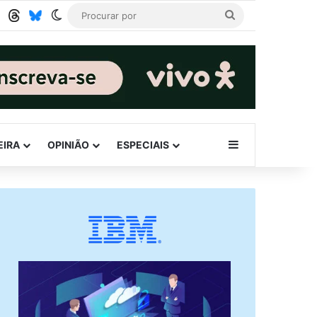
Tube
RSS
Threads
Bluesky
Switch skin
Procurar
por
Barra Lateral
EIRA
OPINIÃO
ESPECIAIS