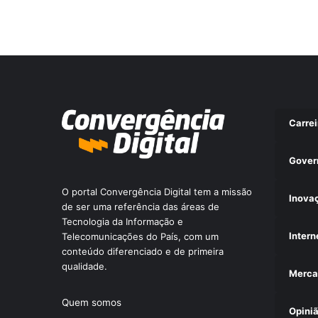
r
i
s
c
o
o
p
e
r
Carrei
a
c
Gover
i
o
O portal Convergência Digital tem a missão
n
Inova
de ser uma referência das áreas de
a
Tecnologia da Informação e
l
Intern
Telecomunicações do País, com um
?
conteúdo diferenciado e de primeira
qualidade.
Merca
Quem somos
Opini