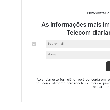
s
e
Newsletter di
s
c
As informações mais imp
r
i
Telecom diaria
t
ó
r
i
o
s
c
o
n
Ao enviar este formulário, você concorda em r
t
seu consentimento para receber e-mails a qual
á
na parte in
b
e
i
s