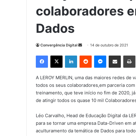
colaboradores e
Dados
Convergência Digital
M
14 de outubro de 2021
a
Facebook
X
Linkedin
Reddit
Messenger
Compartilhar via e-mail
Imp
n
d
e
A LEROY MERLIN, uma das maiores redes de var
u
todos os seus colaboradores,em parceria com 
m
treinamento, que teve início no fim de 2020, j
e
de atingir todos os quase 10 mil Colaboradores
-
m
Léo Carvalho, Head de Educação Digital da L
a
para se tornar uma empresa Data-Driven em até
i
aculturamento da temática de Dados para todo
l