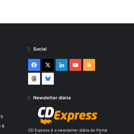
r
s
e
g
u
r
a
n
Social
ç
a
Facebook
X
Linkedin
YouTube
RSS
Threads
Bluesky
Newsletter diária
25
o &
CD Express é a newsletter diária do Portal