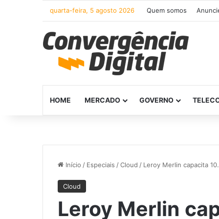
quarta-feira, 5 agosto 2026
Quem somos
Anunci
HOME
MERCADO
GOVERNO
TELEC
Início
/
Especiais
/
Cloud
/
Leroy Merlin capacita 1
Cloud
Leroy Merlin ca