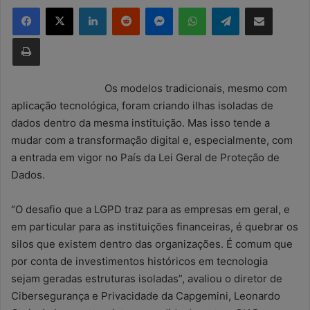
Facebook
X
Linkedin
Reddit
Messenger
WhatsApp
Telegram
Compartilhar via e-mail
d
e
Imprimir
u
m
e
Os modelos tradicionais, mesmo com
-
aplicação tecnológica, foram criando ilhas isoladas de
m
dados dentro da mesma instituição. Mas isso tende a
a
mudar com a transformação digital e, especialmente, com
i
a entrada em vigor no País da Lei Geral de Proteção de
l
Dados.
“O desafio que a LGPD traz para as empresas em geral, e
em particular para as instituições financeiras, é quebrar os
silos que existem dentro das organizações. É comum que
por conta de investimentos históricos em tecnologia
sejam geradas estruturas isoladas”, avaliou o diretor de
Cibersegurança e Privacidade da Capgemini, Leonardo