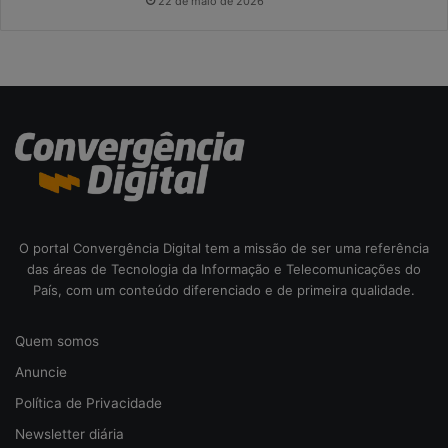
s
22 de maio de 2026
c
o
d
a
c
i
b
e
r
s
e
O portal Convergência Digital tem a missão de ser uma referência
g
das áreas de Tecnologia da Informação e Telecomunicações do
u
País, com um conteúdo diferenciado e de primeira qualidade.
r
a
n
Quem somos
ç
Anuncie
a
Política de Privacidade
Newsletter diária