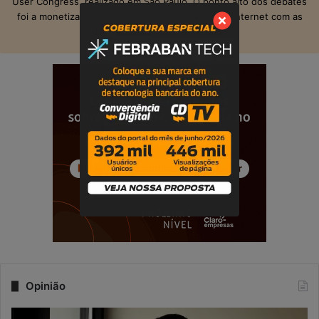
User Congress, realizado em São Paulo. O ponto alto dos debates
foi a monetização das operadoras e provedores Internet com as
suas infraestruturas de telecom.
Opinião
Q
N