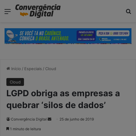
modal-check
Menu
P
Início
/
Especiais
/
Cloud
Cloud
LGPD obriga as empresas a
quebrar ‘silos de dados’
Convergência Digital
M
25 de junho de 2019
a
1 minuto de leitura
n