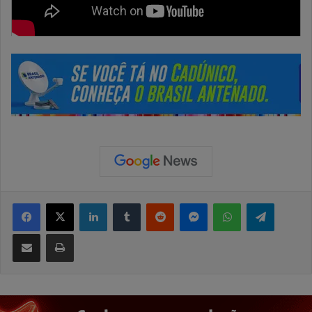
Facebook
X
Linkedin
Tumblr
Reddit
Messenger
WhatsApp
Telegram
Compartilhar via e-mail
Imprimir