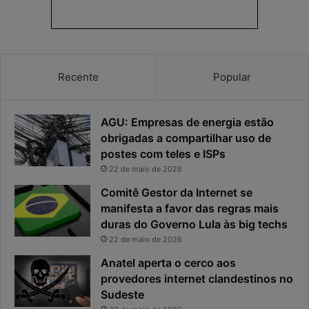
r
o
i
s
v
t
a
a
c
v
Recente
Popular
i
i
d
r
a
o
AGU: Empresas de energia estão
d
u
e
o
obrigadas a compartilhar uso de
f
p
postes com teles e ISPs
i
r
22 de maio de 2026
c
i
Comitê Gestor da Internet se
a
n
manifesta a favor das regras mais
e
c
x
duras do Governo Lula às big techs
i
p
p
22 de maio de 2026
o
a
Anatel aperta o cerco aos
s
l
provedores internet clandestinos no
t
r
Sudeste
a
i