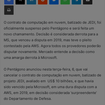
d
Imprimir
e
u
m
O contrato de computação em nuvem, batizado de JEDI, foi
e
oficialmente suspenso pelo Pentágono e será feita um
-
novo chamamento. Decisão é considerada derrota para a
m
MS, que venceu a disputa em 2019, mas teve o pleito
a
contestado pela AWS. Agora todos os provedores poderão
i
disputar novamente. Mercado entende a decisão como
l
uma amarga derrota à Microsoft.
O Pentágono anunciou nesta terça-feira, 6, que vai
cancelar o contrato de computação em nuvem, batizado de
projeto JEDI, avaliado em US$ 10 bilhões, e que havia
sido vencido pela Microsoft, em uma dura disputa com a
AWS, em 2019, em decisão considerada ‘surpreendente’
do Departamento de Defesa.