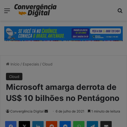
modal-check
Menu
P
Início
/
Especiais
/
Cloud
Cloud
Microsoft amarga derrota de
US$ 10 bilhões no Pentágono
Convergência Digital
M
6 de julho de 2021
1 minuto de leitura
a
Facebook
X
Linkedin
Reddit
Messenger
WhatsApp
Telegram
Compartilhar via e-mail
n