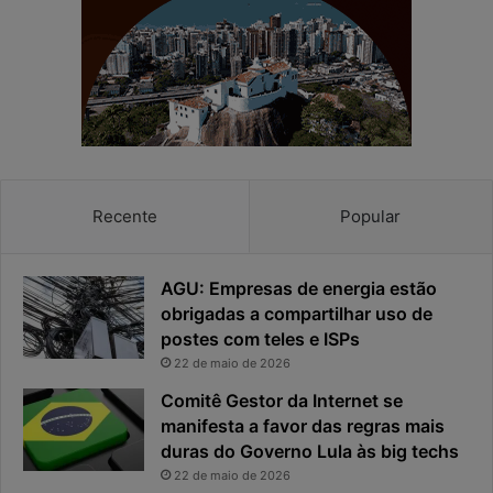
a
r
e
e
a
s
p
p
r
o
i
s
v
t
a
a
c
v
Recente
Popular
i
i
d
r
a
o
AGU: Empresas de energia estão
d
u
obrigadas a compartilhar uso de
e
o
postes com teles e ISPs
f
p
i
r
22 de maio de 2026
c
i
Comitê Gestor da Internet se
a
n
manifesta a favor das regras mais
e
c
duras do Governo Lula às big techs
x
i
22 de maio de 2026
p
p