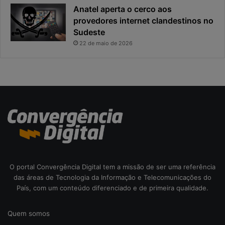
o
a
Anatel aperta o cerco aos
s
l
provedores internet clandestinos no
t
r
Sudeste
a
i
22 de maio de 2026
s
c
o
d
a
c
i
b
e
r
s
e
O portal Convergência Digital tem a missão de ser uma referência
g
das áreas de Tecnologia da Informação e Telecomunicações do
u
País, com um conteúdo diferenciado e de primeira qualidade.
r
a
Quem somos
n