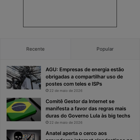
a
s
p
p
r
o
i
s
v
t
a
a
c
v
Recente
Popular
i
i
d
r
a
o
AGU: Empresas de energia estão
d
u
e
o
obrigadas a compartilhar uso de
f
p
postes com teles e ISPs
i
r
22 de maio de 2026
c
i
Comitê Gestor da Internet se
a
n
manifesta a favor das regras mais
e
c
x
duras do Governo Lula às big techs
i
p
p
22 de maio de 2026
o
a
Anatel aperta o cerco aos
s
l