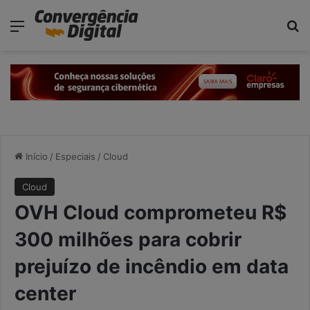
modal-check
Menu
P
Início
/
Especiais
/
Cloud
Cloud
OVH Cloud comprometeu R$
300 milhões para cobrir
prejuízo de incêndio em data
center