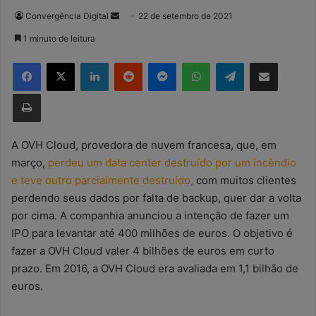
Convergência Digital
M
22 de setembro de 2021
a
1 minuto de leitura
n
Facebook
X
Linkedin
Reddit
Messenger
WhatsApp
Telegram
Compartilhar via e-mail
d
e
Imprimir
u
m
e
A OVH Cloud, provedora de nuvem francesa, que, em
-
março,
perdeu um data center destruído por um incêndio
m
e teve outro parcialmente destruído,
com muitos clientes
a
perdendo seus dados por falta de backup, quer dar a volta
i
por cima. A companhia anunciou a intenção de fazer um
l
IPO para levantar até 400 milhões de euros. O objetivo é
fazer a OVH Cloud valer 4 bilhões de euros em curto
prazo. Em 2016, a OVH Cloud era avaliada em 1,1 bilhão de
euros.