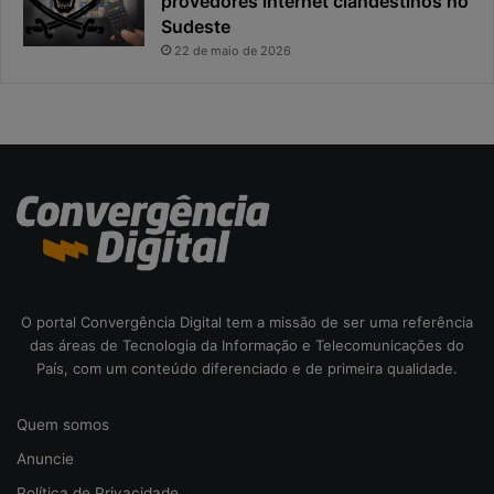
provedores internet clandestinos no
t
r
Sudeste
a
i
s
22 de maio de 2026
c
o
d
a
c
i
b
e
r
s
e
O portal Convergência Digital tem a missão de ser uma referência
g
das áreas de Tecnologia da Informação e Telecomunicações do
u
País, com um conteúdo diferenciado e de primeira qualidade.
r
a
n
Quem somos
ç
Anuncie
a
Política de Privacidade