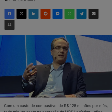
2 minutos de leitura
e-
Facebook
X
Linkedin
Reddit
Messenger
WhatsApp
Telegram
Compartilhar via e-mail
mail
Imprimir
Com um custo de combustível de R$ 125 milhões por mês,
todo minuto conta na operação da MRS Logística – afinal,