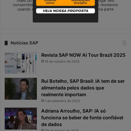
mails do ConvergenciaDigital. Você pode revogar seu
consentimento para receber e-mails a qualquer momento
usando o link de cancelamento, encontrado na parte
inferior de cada e-mail.
Notícias SAP
Revista SAP NOW AI Tour Brazil 2025
16 de outubro de 2025
Rui Botelho, SAP Brasil: IA tem de ser
alimentada pelos dados que
realmente importam
1 de setembro de 2025
Adriana Arroulho, SAP: IA só
funciona se beber de fonte confiável
de dados
29 de agosto de 2025