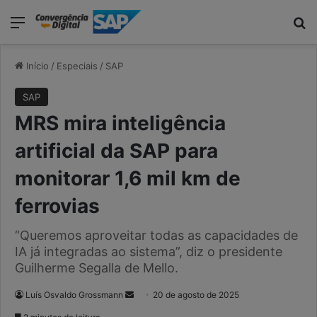
modal-check
Menu
Pr
Início
/
Especiais
/
SAP
SAP
MRS mira inteligência
artificial da SAP para
monitorar 1,6 mil km de
ferrovias
“Queremos aproveitar todas as capacidades de
IA já integradas ao sistema”, diz o presidente
Guilherme Segalla de Mello.
Mande
Luís Osvaldo Grossmann
20 de agosto de 2025
um