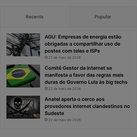
a
a
c
v
Recente
Popular
i
i
d
r
a
o
AGU: Empresas de energia estão
d
u
obrigadas a compartilhar uso de
e
o
postes com teles e ISPs
f
p
i
r
22 de maio de 2026
c
i
Comitê Gestor da Internet se
a
n
manifesta a favor das regras mais
e
c
duras do Governo Lula às big techs
x
i
22 de maio de 2026
p
p
o
a
Anatel aperta o cerco aos
s
l
provedores internet clandestinos no
t
r
Sudeste
a
i
22 de maio de 2026
s
c
o