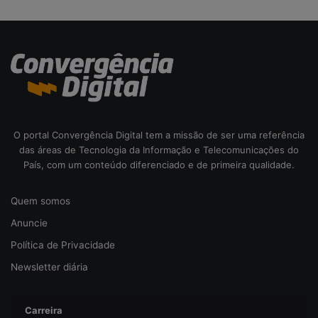
d
a
c
i
b
e
r
s
e
O portal Convergência Digital tem a missão de ser uma referência
g
das áreas de Tecnologia da Informação e Telecomunicações do
u
País, com um conteúdo diferenciado e de primeira qualidade.
r
a
Quem somos
n
ç
Anuncie
a
Política de Privacidade
Newsletter diária
Carreira