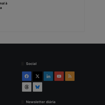
mal à
 a
Social
Facebook
X
Linkedin
YouTube
RSS
Threads
Bluesky
Newsletter diária