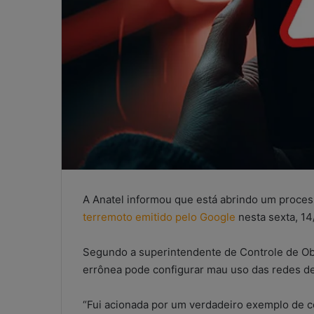
A Anatel informou que está abrindo um proce
terremoto emitido pelo Google
nesta sexta, 14
Segundo a superintendente de Controle de Ob
errônea pode configurar mau uso das redes d
WhatsApp
“Fui acionada por um verdadeiro exemplo de 
nos