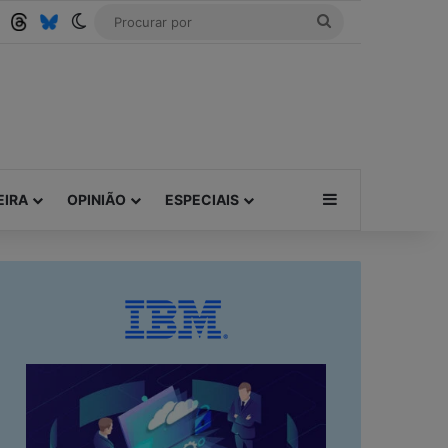
Tube
RSS
Threads
Bluesky
Switch skin
Procurar
por
Barra Lateral
EIRA
OPINIÃO
ESPECIAIS