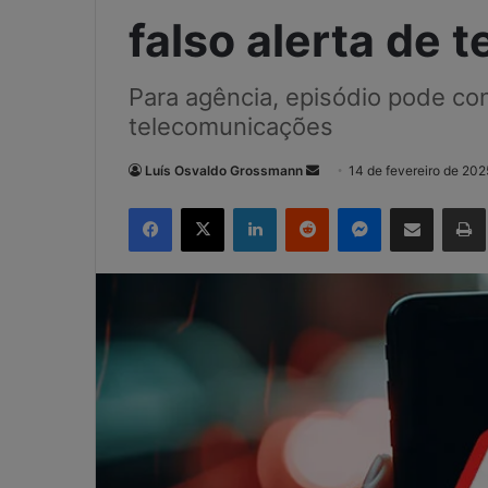
falso alerta de 
Para agência, episódio pode co
telecomunicações
Mande
Luís Osvaldo Grossmann
14 de fevereiro de 202
um
Facebook
X
Linkedin
Reddit
Messenger
Compartilhar via e-mail
e-
mail