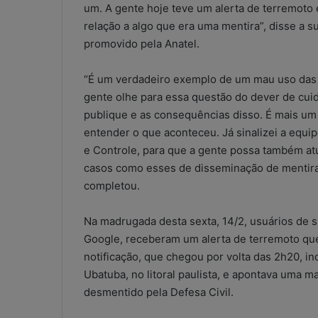
um. A gente hoje teve um alerta de terremot
escritórios
contábeis:
relação a algo que era uma mentira”, disse a 
solução
promovido pela Anatel.
improvisada
5 de maio de 2026
ou
WhatsApp nos e
“É um verdadeiro exemplo de um mau uso das 
risco
contábeis: sol
gente olhe para essa questão do dever de cui
operacional?
ou risco operac
publique e as consequências disso. É mais um 
entender o que aconteceu. Já sinalizei a eq
e Controle, para que a gente possa também atu
casos como esses de disseminação de mentira
completou.
Na madrugada desta sexta, 14/2, usuários de 
Google, receberam um alerta de terremoto que
notificação, que chegou por volta das 2h20, i
Ubatuba, no litoral paulista, e apontava uma ma
desmentido pela Defesa Civil.