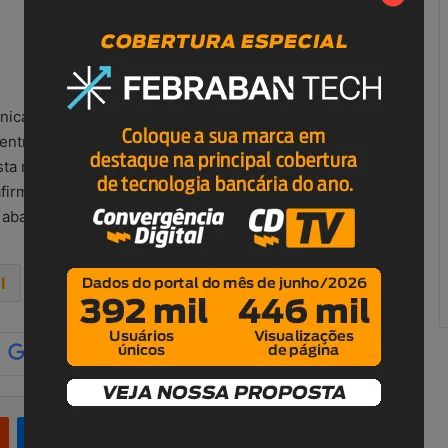
unicado esclarecendo que não havia emitido nenhuma
ntro de Sismologia da USP, não foi registrado
sta madrugada. Não há nenhuma ocorrência
afirmou o órgão. Também segundo o Centro de
 abalo sísmico no estado de São Paulo.
l
Google
r
Reddit
Messenger
Compartilhar via e-mail
Imprimir