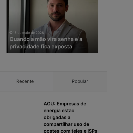
mão
da
vira
IA,
senha
o
e
tempo
11 de maio de 20
a
de
Na era da IA
15 de maio de 2026
privacidade
resposta
Quando a mão vira senha e a
resposta vir
fica
virou
privacidade fica exposta
da ciberseg
exposta
o
principal
risco
da
cibersegurança
Recente
Popular
AGU: Empresas de
energia estão
obrigadas a
compartilhar uso de
postes com teles e ISPs