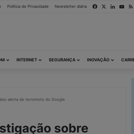
modal-check
Facebook
X
Linkedin
You
e
Política de Privacidade
Newsletter diária
OM
INTERNET
SEGURANÇA
INOVAÇÃO
CARR
also alerta de terremoto do Google
estigação sobre