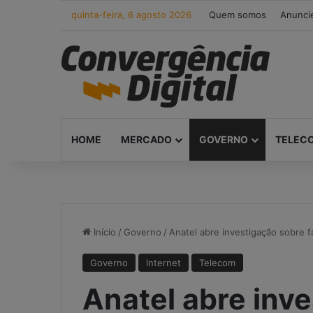
quinta-feira, 6 agosto 2026
Quem somos
Anunci
HOME
MERCADO
GOVERNO
TELEC
Início
/
Governo
/
Anatel abre investigação sobre f
Governo
Internet
Telecom
Anatel abre inv