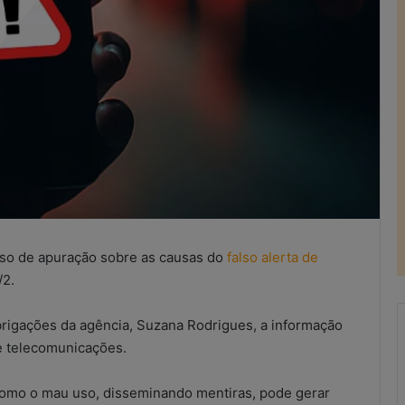
sso de apuração sobre as causas do
falso alerta de
/2.
rigações da agência, Suzana Rodrigues, a informação
e telecomunicações.
Resultados
como o mau uso, disseminando mentiras, pode gerar
do