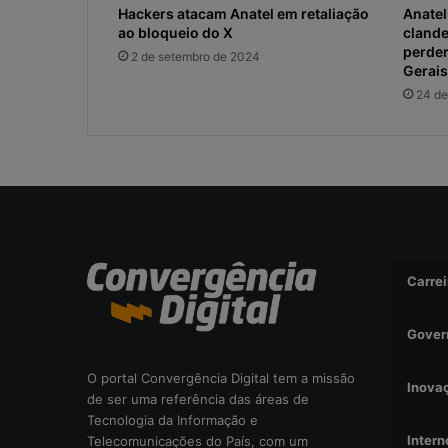
Hackers atacam Anatel em retaliação
Anate
ao bloqueio do X
clande
perder
2 de setembro de 2024
Gerais
24 de
Carrei
Gover
O portal Convergência Digital tem a missão
Inova
de ser uma referência das áreas de
Tecnologia da Informação e
Intern
Telecomunicações do País, com um