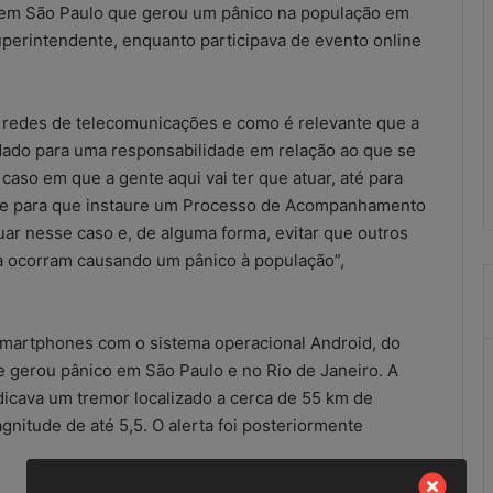
o em São Paulo que gerou um pânico na população em
combate
às
superintendente, enquanto participava de evento online
irregularidades
no
SCM
scritórios
redes de telecomunicações e como é relevante que a
21 de maio de 2026
ução improvisada
Resultados do combate às
dado para uma responsabilidade em relação ao que se
ional?
irregularidades no SCM
caso em que a gente aqui vai ter que atuar, até para
uipe para que instaure um Processo de Acompanhamento
ar nesse caso e, de alguma forma, evitar que outros
 ocorram causando um pânico à população”,
smartphones com o sistema operacional Android, do
 gerou pânico em São Paulo e no Rio de Janeiro. A
ndicava um tremor localizado a cerca de 55 km de
gnitude de até 5,5. O alerta foi posteriormente