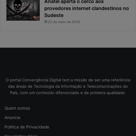
Anatel aperta o cerco aos
i
i
provedores internet clandestinos no
d
r
Sudeste
a
o
d
u
22 de maio de 2026
e
o
f
p
i
r
c
i
a
n
e
c
x
i
p
p
o
a
O portal Convergência Digital tem a missão de ser uma referência
s
l
das áreas de Tecnologia da Informação e Telecomunicações do
t
r
País, com um conteúdo diferenciado e de primeira qualidade.
a
i
s
Quem somos
c
o
Anuncie
d
Política de Privacidade
a