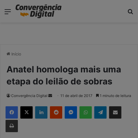
modal-check
Menu
P
Início
Anatel homologa mais uma
etapa do leilão de sobras
Convergência Digital
M
11 de abril de 2017
1 minuto de leitura
a
Facebook
X
Linkedin
Reddit
Messenger
WhatsApp
Telegram
Compartilhar via e-mail
n
d
Imprimir
e
u