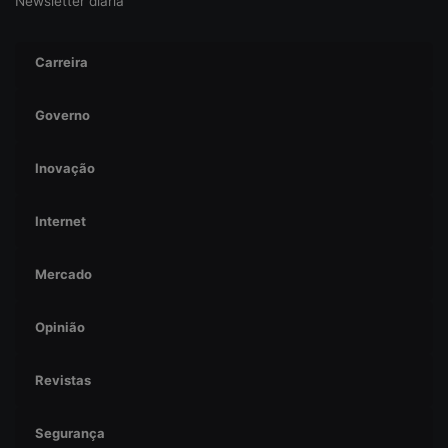
c
Newsletter diária
i
b
Carreira
e
r
s
Governo
e
g
Inovação
u
r
a
Internet
n
ç
a
Mercado
Opinião
Revistas
Segurança