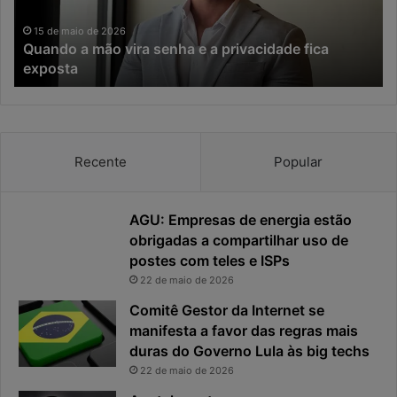
a
a
m
I
15 de maio de 2026
Quando a mão vira senha e a privacidade fica
ã
A
exposta
o
,
v
o
i
t
r
e
a
m
Recente
Popular
s
p
e
o
n
d
h
e
AGU: Empresas de energia estão
a
r
obrigadas a compartilhar uso de
e
e
postes com teles e ISPs
a
s
22 de maio de 2026
p
p
Comitê Gestor da Internet se
r
o
i
manifesta a favor das regras mais
s
v
t
duras do Governo Lula às big techs
a
a
22 de maio de 2026
c
v