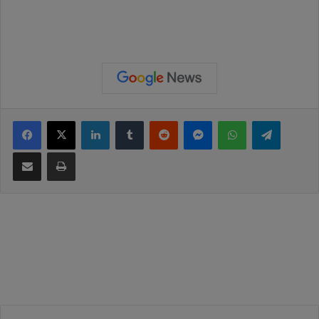
Facebook
X
Linkedin
Tumblr
Reddit
Messenger
WhatsApp
Telegram
Compartilhar via e-mail
Imprimir