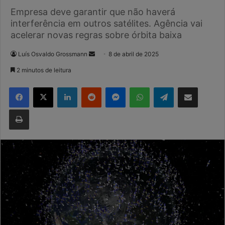
Empresa deve garantir que não haverá
interferência em outros satélites. Agência vai
acelerar novas regras sobre órbita baixa
Mande
Luís Osvaldo Grossmann
8 de abril de 2025
um
2 minutos de leitura
e-
Facebook
X
Linkedin
Reddit
Messenger
WhatsApp
Telegram
Compartilhar via e-mail
mail
Imprimir