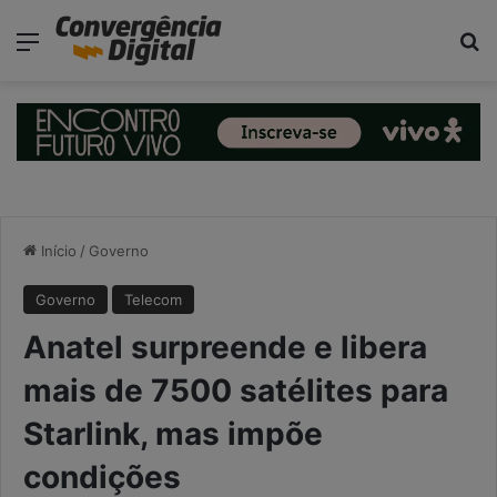
modal-check
Menu
Pr
Início
/
Governo
Governo
Telecom
Anatel surpreende e libera
mais de 7500 satélites para
Starlink, mas impõe
condições