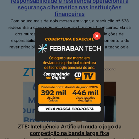
responsabilidade e resiliência operacional à
segurança cibernética nas instituições
financeiras
Com pouco mais de dois meses em vigor, a resolução nº 538
redesenha a cibersegurança nas instituições financeiras. Ela sai
dos muros da TI ao definir papéis claros e definições de
responsabilidades, inclusive no alto escalão. O momento é de
rever princípios; adequar pessoas e de repensar a tecnologia.
ZTE: Inteligência Artificial muda o jogo da
competição na banda larga fixa