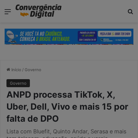
modal-check
Menu
Pr
Início
/
Governo
Governo
ANPD processa TikTok, X,
Uber, Dell, Vivo e mais 15 por
falta de DPO
Lista com Bluefit, Quinto Andar, Serasa e mais