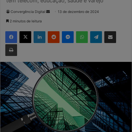
tem telecom, educação, saúde e varejo
Mande
Convergência Digital
13 de dezembro de 2024
um
2 minutos de leitura
e-
Facebook
X
Linkedin
Reddit
Messenger
WhatsApp
Telegram
Compartilhar via e-mail
mail
Imprimir