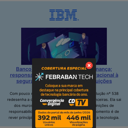
Banco Central impõe mais governança;
responsabilidade e resiliência operacional à
segurança cibernética nas instituições
financeiras
Com pouco mais de dois meses em vigor, a resolução nº 538
redesenha a cibersegurança nas instituições financeiras. Ela sai
dos muros da TI ao definir papéis claros e definições de
responsabilidades, inclusive no alto escalão. O momento é de
rever princípios; adequar pessoas e de repensar a tecnologia.