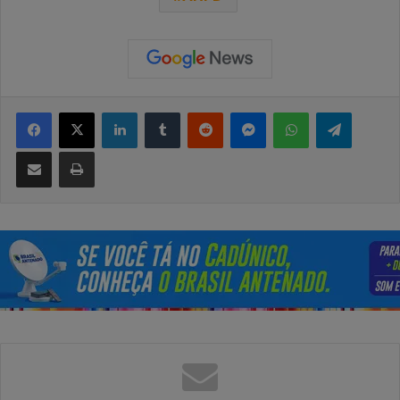
Facebook
X
Linkedin
Tumblr
Reddit
Messenger
WhatsApp
Telegra
Compartilhar via e-mail
Imprimir