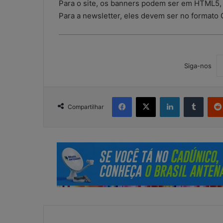
r
Para o site, os banners podem ser em HTML5,
i
Para a newsletter, eles devem ser no formato 
s
c
o
o
p
Siga-nos
e
r
a
Facebook
X
Linkedin
Tumblr
c
Compartilhar
i
o
n
a
l
?