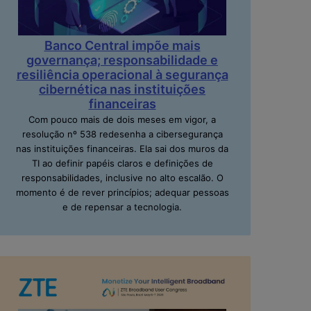
Banco Central impõe mais
governança; responsabilidade e
resiliência operacional à segurança
cibernética nas instituições
financeiras
Com pouco mais de dois meses em vigor, a
resolução nº 538 redesenha a cibersegurança
nas instituições financeiras. Ela sai dos muros da
TI ao definir papéis claros e definições de
responsabilidades, inclusive no alto escalão. O
momento é de rever princípios; adequar pessoas
e de repensar a tecnologia.