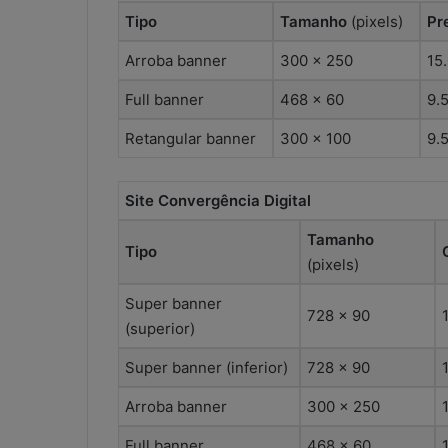
s
Tipo
Tamanho
(pixels)
Pr
e
s
Arroba banner
300 x 250
15
c
Full banner
468 x 60
9.
r
i
Retangular banner
300 x 100
9.
t
ó
r
Site Convergência Digital
i
o
Tamanho
s
Tipo
(pixels)
c
o
Super banner
n
728 x 90
(superior)
t
á
Super banner (inferior)
728 x 90
b
e
Arroba banner
300 x 250
i
s
Full banner
468 x 60