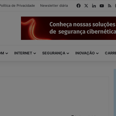
modal-check
Facebook
X
Linkedin
YouTu
R
Política de Privacidade
Newsletter diária
OM
INTERNET
SEGURANÇA
INOVAÇÃO
CARR