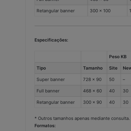
:
s
Retangular banner
300 x 100
o
l
u
ç
Especificações:
ã
o
i
Peso KB
m
p
Tipo
Tamanho
Site
New
r
o
Super banner
728 x 90
50
–
v
i
Full banner
468 x 60
40
30
s
a
Retangular banner
300 x 90
40
30
d
a
* Outros tamanhos apenas mediante consulta.
o
Formatos:
u