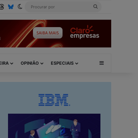
be
SS
Threads
Bluesky
Switch skin
Procurar
por
Barra Lateral
EIRA
OPINIÃO
ESPECIAIS