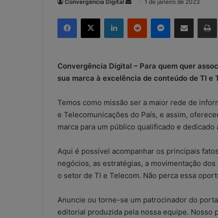
Convergência Digital
M
1 de janeiro de 2023
a
Facebook
X
Linkedin
Reddit
Messenger
Compartilhar via e-mail
Imp
n
d
e
u
Convergência Digital – Para quem quer assoc
m
sua marca à excelência de conteúdo de TI e
e
-
Temos como missão ser a maior rede de infor
m
e Telecomunicações do País, e assim, oferece
a
marca para um público qualificado e dedicado
i
l
Aqui é possível acompanhar os principais fatos
negócios, as estratégias, a movimentação dos e
o setor de TI e Telecom. Não perca essa opor
Anuncie ou torne-se um patrocinador do portal
editorial produzida pela nossa equipe. Nosso 