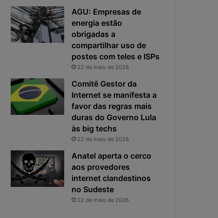
e
o
AGU: Empresas de
f
p
energia estão
i
r
obrigadas a
c
i
compartilhar uso de
a
n
e
postes com teles e ISPs
c
x
i
22 de maio de 2026
p
p
Comitê Gestor da
o
a
Internet se manifesta a
s
l
favor das regras mais
t
r
duras do Governo Lula
a
i
s
às big techs
c
22 de maio de 2026
o
Anatel aperta o cerco
d
aos provedores
a
internet clandestinos
c
no Sudeste
i
b
22 de maio de 2026
e