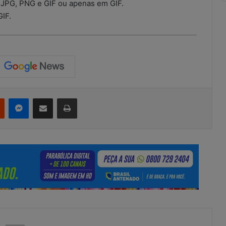
 JPG, PNG e GIF ou apenas em GIF.
GIF.
Reddit
Messenger
Compartilhar via e-mail
Imprimir