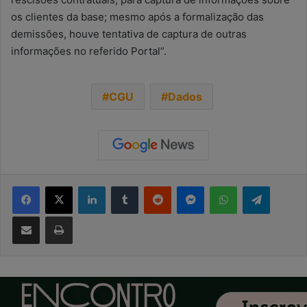
os clientes da base; mesmo após a formalização das
demissões, houve tentativa de captura de outras
informações no referido Portal”.
CGU
Dados
Facebook
X
Linkedin
Tumblr
Reddit
Messenger
WhatsApp
Telegra
Compartilhar via e-mail
Imprimir