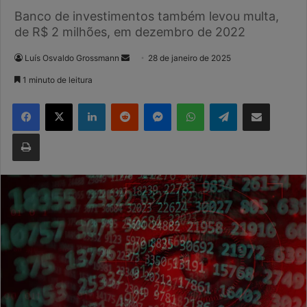
Banco de investimentos também levou multa,
de R$ 2 milhões, em dezembro de 2022
Mande
Luís Osvaldo Grossmann
28 de janeiro de 2025
um
1 minuto de leitura
e-
Facebook
X
Linkedin
Reddit
Messenger
WhatsApp
Telegram
Compartilhar via e-mail
mail
Imprimir