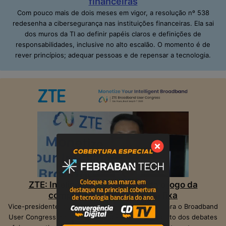
financeiras
Com pouco mais de dois meses em vigor, a resolução nº 538
redesenha a cibersegurança nas instituições financeiras. Ela sai
dos muros da TI ao definir papéis claros e definições de
responsabilidades, inclusive no alto escalão. O momento é de
rever princípios; adequar pessoas e de repensar a tecnologia.
ZTE: Inteligência Artificial muda o jogo da
competição na banda larga fixa
Vice-presidente da ZTE, Peter Hu, veio ao Brasil para o Broadband
User Congress, realizado em São Paulo. O ponto alto dos debates