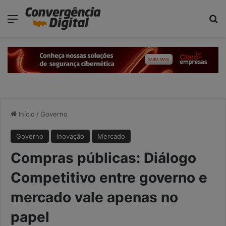
modal-check
Menu
Pr
Início
/
Governo
Governo
Inovação
Mercado
Compras públicas: Diálogo
Competitivo entre governo e
mercado vale apenas no
papel