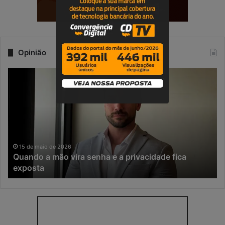
Opinião
Quando
Na
a
er
mão
da
vira
IA,
senha
o
e
te
a
de
privacidade
re
15 de maio de 2026
Quando a mão vira senha e a privacidade fica
fica
vi
exposta
exposta
o
pr
ri
da
ci