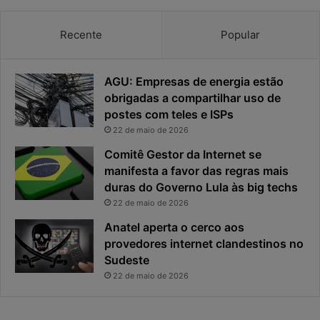
a
a
c
v
Recente
Popular
i
i
d
r
a
o
AGU: Empresas de energia estão
d
u
obrigadas a compartilhar uso de
e
o
postes com teles e ISPs
f
p
i
r
22 de maio de 2026
c
i
Comitê Gestor da Internet se
a
n
manifesta a favor das regras mais
e
c
duras do Governo Lula às big techs
x
i
22 de maio de 2026
p
p
o
a
Anatel aperta o cerco aos
s
l
provedores internet clandestinos no
t
r
Sudeste
a
i
22 de maio de 2026
s
c
o