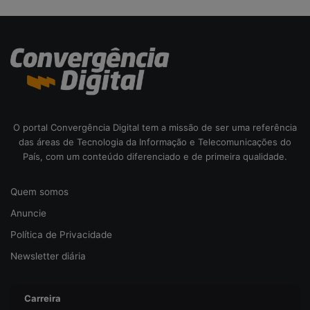
d
a
c
i
b
e
r
s
e
O portal Convergência Digital tem a missão de ser uma referência
g
das áreas de Tecnologia da Informação e Telecomunicações do
u
País, com um conteúdo diferenciado e de primeira qualidade.
r
a
Quem somos
n
ç
Anuncie
a
Política de Privacidade
Newsletter diária
Carreira