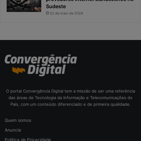
t
r
Sudeste
a
i
22 de maio de 2026
s
c
o
d
a
c
i
b
e
r
s
e
O portal Convergência Digital tem a missão de ser uma referência
g
das áreas de Tecnologia da Informação e Telecomunicações do
u
País, com um conteúdo diferenciado e de primeira qualidade.
r
a
Quem somos
n
ç
Anuncie
a
Política de Privacidade