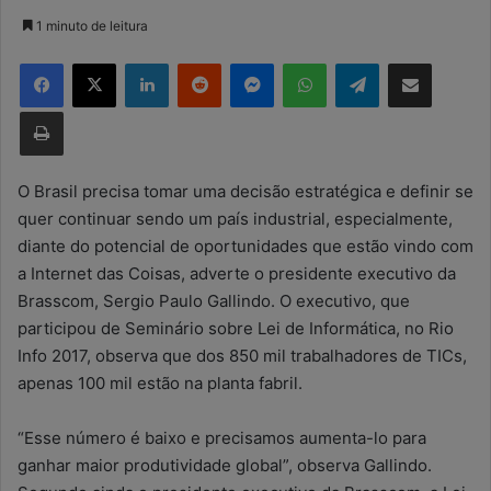
a
1 minuto de leitura
n
Facebook
X
Linkedin
Reddit
Messenger
WhatsApp
Telegram
Compartilhar via e-mail
d
e
Imprimir
u
m
e
O Brasil precisa tomar uma decisão estratégica e definir se
-
quer continuar sendo um país industrial, especialmente,
m
diante do potencial de oportunidades que estão vindo com
a
a Internet das Coisas, adverte o presidente executivo da
i
Brasscom, Sergio Paulo Gallindo. O executivo, que
l
participou de Seminário sobre Lei de Informática, no Rio
Info 2017, observa que dos 850 mil trabalhadores de TICs,
apenas 100 mil estão na planta fabril.
“Esse número é baixo e precisamos aumenta-lo para
ganhar maior produtividade global”, observa Gallindo.