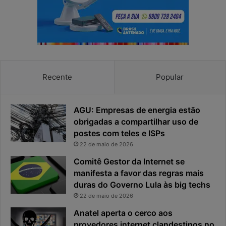
a
s
p
p
r
o
i
s
v
t
a
a
c
v
Recente
Popular
i
i
d
r
a
o
AGU: Empresas de energia estão
d
u
obrigadas a compartilhar uso de
e
o
postes com teles e ISPs
f
p
i
r
22 de maio de 2026
c
i
Comitê Gestor da Internet se
a
n
manifesta a favor das regras mais
e
c
duras do Governo Lula às big techs
x
i
22 de maio de 2026
p
p
o
a
Anatel aperta o cerco aos
s
l
provedores internet clandestinos no