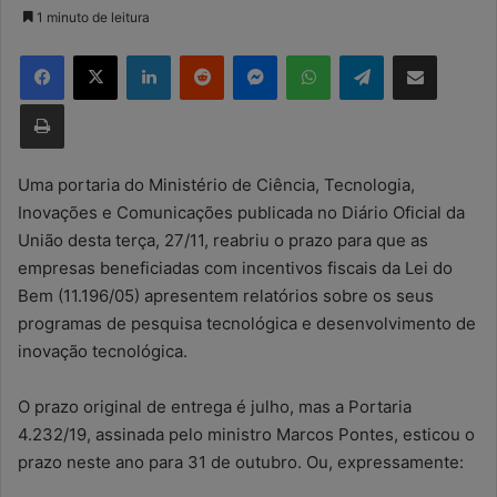
a
1 minuto de leitura
n
Facebook
X
Linkedin
Reddit
Messenger
WhatsApp
Telegram
Compartilhar via e-mail
d
e
Imprimir
u
m
e
Uma portaria do Ministério de Ciência, Tecnologia,
-
Inovações e Comunicações publicada no Diário Oficial da
m
União desta terça, 27/11, reabriu o prazo para que as
a
empresas beneficiadas com incentivos fiscais da Lei do
i
Bem (11.196/05) apresentem relatórios sobre os seus
l
programas de pesquisa tecnológica e desenvolvimento de
inovação tecnológica.
O prazo original de entrega é julho, mas a Portaria
4.232/19, assinada pelo ministro Marcos Pontes, esticou o
prazo neste ano para 31 de outubro. Ou, expressamente: