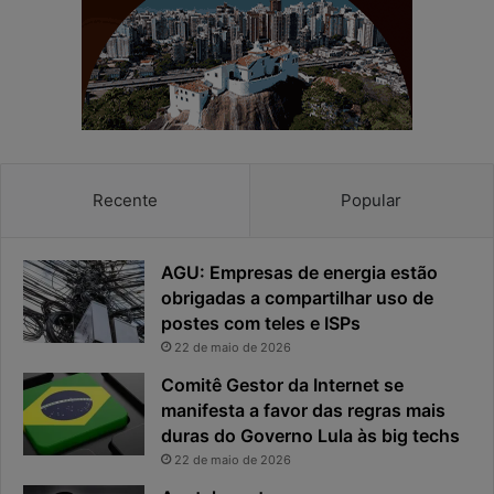
e
e
a
s
p
p
r
o
i
s
v
t
a
a
c
v
Recente
Popular
i
i
d
r
a
o
AGU: Empresas de energia estão
d
u
obrigadas a compartilhar uso de
e
o
postes com teles e ISPs
f
p
i
r
22 de maio de 2026
c
i
Comitê Gestor da Internet se
a
n
manifesta a favor das regras mais
e
c
duras do Governo Lula às big techs
x
i
22 de maio de 2026
p
p
o
a