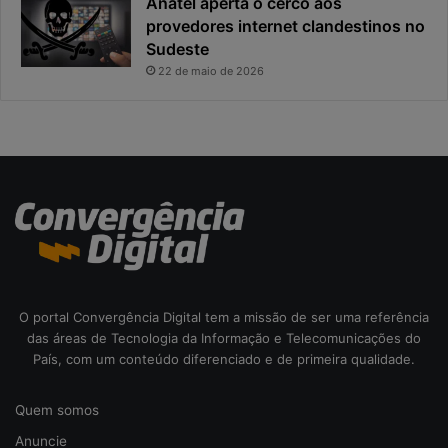
Anatel aperta o cerco aos
s
l
provedores internet clandestinos no
t
r
Sudeste
a
i
22 de maio de 2026
s
c
o
d
a
c
i
b
e
r
s
e
O portal Convergência Digital tem a missão de ser uma referência
g
das áreas de Tecnologia da Informação e Telecomunicações do
u
País, com um conteúdo diferenciado e de primeira qualidade.
r
a
Quem somos
n
ç
Anuncie