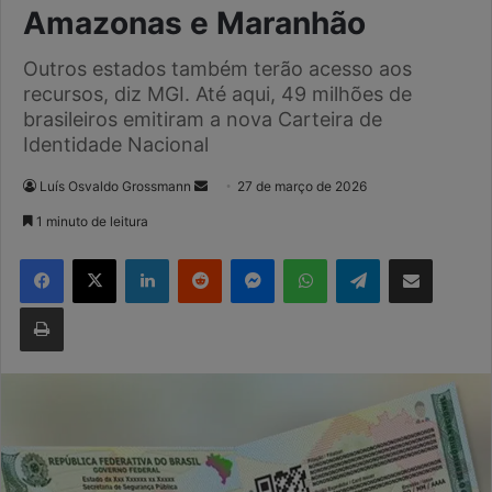
Amazonas e Maranhão
Outros estados também terão acesso aos
recursos, diz MGI. Até aqui, 49 milhões de
brasileiros emitiram a nova Carteira de
Identidade Nacional
Mande
Luís Osvaldo Grossmann
27 de março de 2026
um
1 minuto de leitura
e-
Facebook
X
Linkedin
Reddit
Messenger
WhatsApp
Telegram
Compartilhar via e-mail
mail
Imprimir