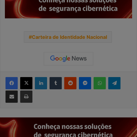
Carteira de Identidade Nacional
Facebook
X
Linkedin
Tumblr
Reddit
Messenger
WhatsApp
Telegra
Compartilhar via e-mail
Imprimir