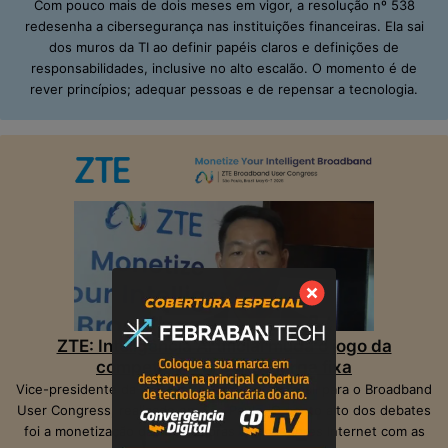
Com pouco mais de dois meses em vigor, a resolução nº 538
redesenha a cibersegurança nas instituições financeiras. Ela sai
dos muros da TI ao definir papéis claros e definições de
responsabilidades, inclusive no alto escalão. O momento é de
rever princípios; adequar pessoas e de repensar a tecnologia.
ZTE: Inteligência Artificial muda o jogo da
competição na banda larga fixa
Vice-presidente da ZTE, Peter Hu, veio ao Brasil para o Broadband
User Congress, realizado em São Paulo. O ponto alto dos debates
foi a monetização das operadoras e provedores Internet com as