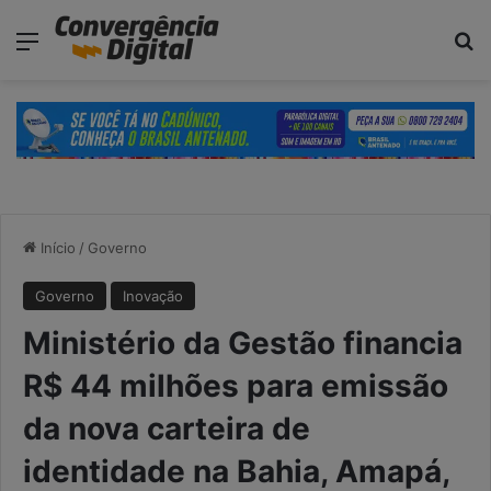
modal-check
Menu
Pr
Início
/
Governo
Governo
Inovação
Ministério da Gestão financia
R$ 44 milhões para emissão
da nova carteira de
identidade na Bahia, Amapá,