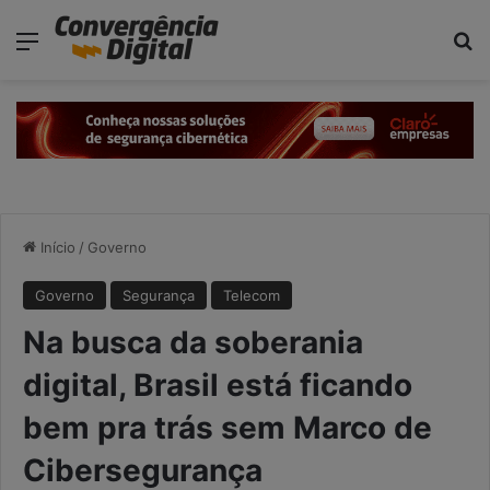
modal-check
Menu
Pr
Início
/
Governo
Governo
Segurança
Telecom
Na busca da soberania
digital, Brasil está ficando
bem pra trás sem Marco de
Cibersegurança