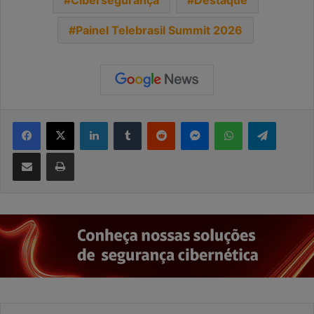
Cibersegurança
Destaque
Painel Telebrasil Summit 2026
Facebook
X
Linkedin
Tumblr
Reddit
Messenger
WhatsApp
Telegra
Compartilhar via e-mail
Imprimir