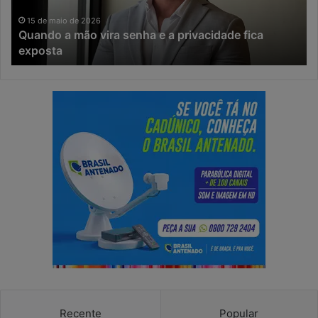
de
resposta
2026
11 de maio de 2026
 vira senha e a privacidade fica
Na era da IA, o t
virou
risco da ciberse
o
principal
risco
da
cibersegurança
Recente
Popular