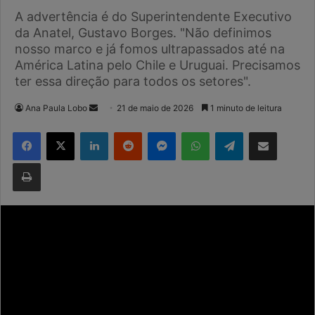
A advertência é do Superintendente Executivo
da Anatel, Gustavo Borges. "Não definimos
nosso marco e já fomos ultrapassados até na
América Latina pelo Chile e Uruguai. Precisamos
ter essa direção para todos os setores".
Mande
Ana Paula Lobo
21 de maio de 2026
1 minuto de leitura
um
Facebook
X
Linkedin
Reddit
Messenger
WhatsApp
Telegram
Compartilhar via e-mail
e-
mail
Imprimir