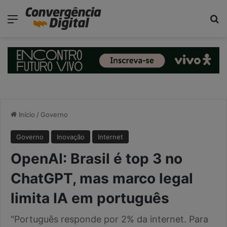
modal-check
Menu
Pr
Início
/
Governo
Governo
Inovação
Internet
OpenAI: Brasil é top 3 no
ChatGPT, mas marco legal
limita IA em português
"Português responde por 2% da internet. Para