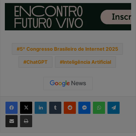
5º Congresso Brasileiro de Internet 2025
ChatGPT
Inteligência Artificial
Facebook
X
Linkedin
Tumblr
Reddit
Messenger
WhatsApp
Telegra
Compartilhar via e-mail
Imprimir