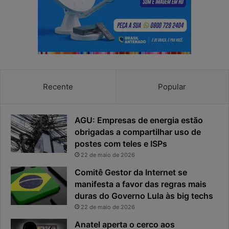
e
e
a
s
p
p
r
o
i
s
v
t
a
a
c
v
Recente
Popular
i
i
d
r
a
o
AGU: Empresas de energia estão
d
u
obrigadas a compartilhar uso de
e
o
postes com teles e ISPs
f
p
i
r
22 de maio de 2026
c
i
Comitê Gestor da Internet se
a
n
manifesta a favor das regras mais
e
c
duras do Governo Lula às big techs
x
i
22 de maio de 2026
p
p
o
a
Anatel aperta o cerco aos