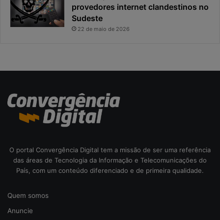
s
l
provedores internet clandestinos no
t
r
Sudeste
a
i
22 de maio de 2026
s
c
o
d
a
c
i
b
e
r
s
e
O portal Convergência Digital tem a missão de ser uma referência
g
das áreas de Tecnologia da Informação e Telecomunicações do
u
País, com um conteúdo diferenciado e de primeira qualidade.
r
a
Quem somos
n
ç
Anuncie
a