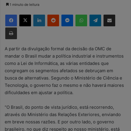
a
1 minuto de leitura
n
Facebook
X
Linkedin
Reddit
Messenger
WhatsApp
Telegram
Compartilhar via e-mail
d
e
Imprimir
u
m
e
A partir da divulgação formal da decisão da OMC de
-
mandar o Brasil mudar a política industrial e instrumentos
m
como a Lei de Informática, as várias entidades que
a
congregam os segmentos afetados se debruçam em
i
busca de alternativas. Segundo o Ministério de Ciência e
l
Tecnologia, o governo faz o mesmo e não haverá maiores
dificuldades em ajustar a política.
“O Brasil, do ponto de vista jurídico, está recorrendo,
através do Ministério das Relações Exteriores, enviando
em breve nossas razões. E por outro lado, o governo
brasileiro, no que diz respeito ao nosso ministério, está