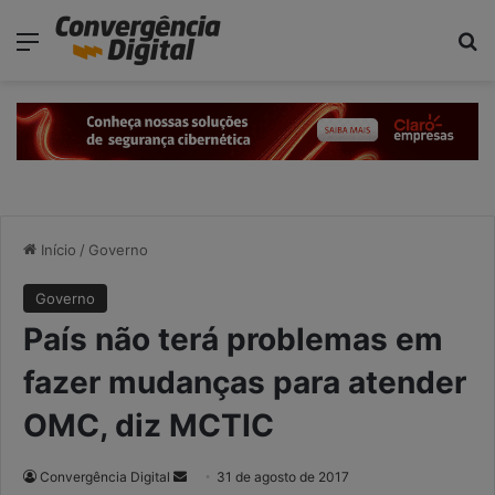
modal-check
Menu
P
Início
/
Governo
Governo
País não terá problemas em
fazer mudanças para atender
OMC, diz MCTIC
Convergência Digital
M
31 de agosto de 2017