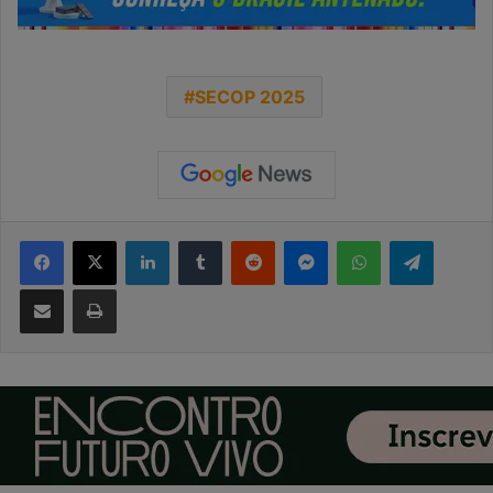
SECOP 2025
Facebook
X
Linkedin
Tumblr
Reddit
Messenger
WhatsApp
Telegra
Compartilhar via e-mail
Imprimir