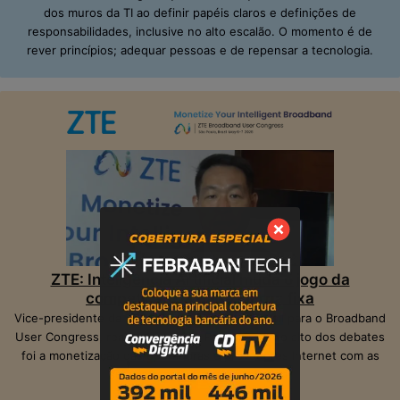
dos muros da TI ao definir papéis claros e definições de
responsabilidades, inclusive no alto escalão. O momento é de
rever princípios; adequar pessoas e de repensar a tecnologia.
ZTE: Inteligência Artificial muda o jogo da
competição na banda larga fixa
Vice-presidente da ZTE, Peter Hu, veio ao Brasil para o Broadband
User Congress, realizado em São Paulo. O ponto alto dos debates
foi a monetização das operadoras e provedores Internet com as
suas infraestruturas de telecom.