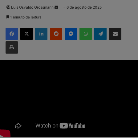
Mande
Luís Osvaldo Grossmann
6 de agosto de 2025
um
1 minuto de leitura
e-
Facebook
X
Linkedin
Reddit
Messenger
WhatsApp
Telegram
Compartilhar via e-mail
mail
Imprimir