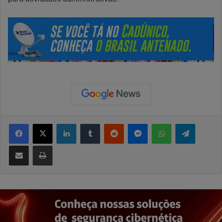
Facebook
X
Linkedin
Tumblr
Reddit
Messenger
WhatsApp
Telegram
Compartilhar via e-mail
Imprimir