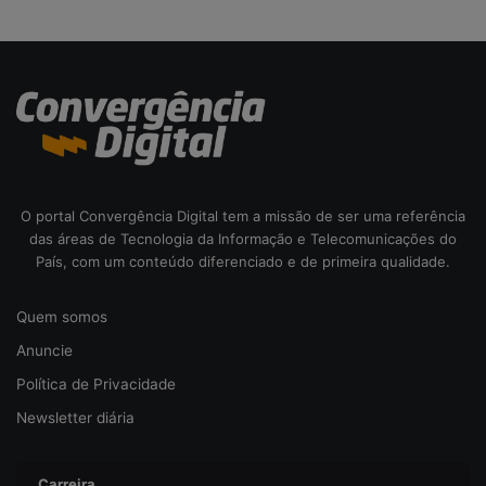
o
d
a
c
i
b
e
r
s
e
O portal Convergência Digital tem a missão de ser uma referência
g
das áreas de Tecnologia da Informação e Telecomunicações do
u
País, com um conteúdo diferenciado e de primeira qualidade.
r
a
Quem somos
n
ç
Anuncie
a
Política de Privacidade
Newsletter diária
Carreira