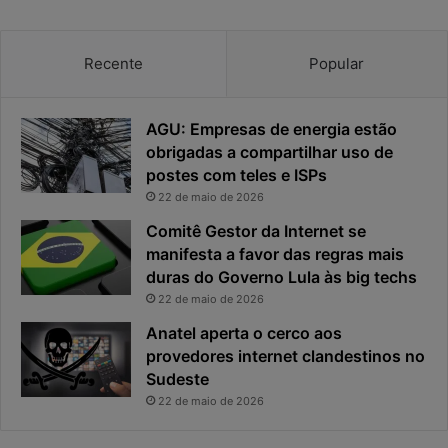
v
t
a
a
c
v
Recente
Popular
i
i
d
r
a
o
AGU: Empresas de energia estão
d
u
obrigadas a compartilhar uso de
e
o
postes com teles e ISPs
f
p
i
r
22 de maio de 2026
c
i
Comitê Gestor da Internet se
a
n
manifesta a favor das regras mais
e
c
duras do Governo Lula às big techs
x
i
22 de maio de 2026
p
p
o
a
Anatel aperta o cerco aos
s
l
provedores internet clandestinos no
t
r
Sudeste
a
i
22 de maio de 2026
s
c