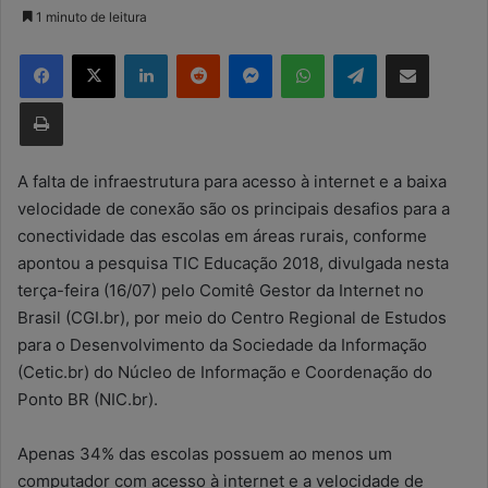
a
1 minuto de leitura
n
Facebook
X
Linkedin
Reddit
Messenger
WhatsApp
Telegram
Compartilhar via e-mail
d
e
Imprimir
u
m
e
A falta de infraestrutura para acesso à internet e a baixa
-
velocidade de conexão são os principais desafios para a
m
conectividade das escolas em áreas rurais, conforme
a
apontou a pesquisa TIC Educação 2018, divulgada nesta
i
terça-feira (16/07) pelo Comitê Gestor da Internet no
l
Brasil (CGI.br), por meio do Centro Regional de Estudos
para o Desenvolvimento da Sociedade da Informação
(Cetic.br) do Núcleo de Informação e Coordenação do
Ponto BR (NIC.br).
Apenas 34% das escolas possuem ao menos um
computador com acesso à internet e a velocidade de