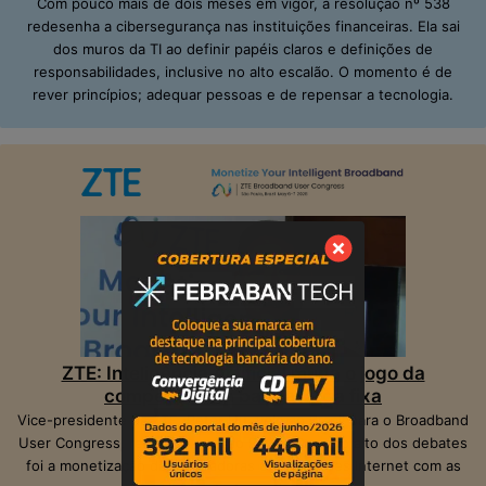
Com pouco mais de dois meses em vigor, a resolução nº 538
redesenha a cibersegurança nas instituições financeiras. Ela sai
dos muros da TI ao definir papéis claros e definições de
responsabilidades, inclusive no alto escalão. O momento é de
rever princípios; adequar pessoas e de repensar a tecnologia.
ZTE: Inteligência Artificial muda o jogo da
competição na banda larga fixa
Vice-presidente da ZTE, Peter Hu, veio ao Brasil para o Broadband
User Congress, realizado em São Paulo. O ponto alto dos debates
foi a monetização das operadoras e provedores Internet com as