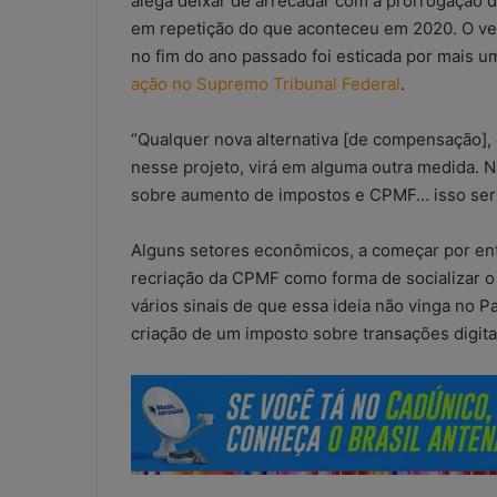
alega deixar de arrecadar com a prorrogação d
em repetição do que aconteceu em 2020. O vet
no fim do ano passado foi esticada por mais u
ação no Supremo Tribunal Federal
.
“Qualquer nova alternativa [de compensação], 
nesse projeto, virá em alguma outra medida
sobre aumento de impostos e CPMF… isso seria 
Alguns setores econômicos, a começar por ent
recriação da CPMF como forma de socializar o c
vários sinais de que essa ideia não vinga no 
criação de um imposto sobre transações digita