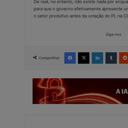
De real, no entanto, não existe nada por enqu
para que o governo efetivamente apresente u
o setor produtivo antes da votação do PL na C
Siga-nos
Facebook
X
Linkedin
Tumblr
Compartilhar
W
h
a
t
s
A
5 de maio de 2026
p
WhatsApp nos e
p
contábeis: sol
n
ou risco operac