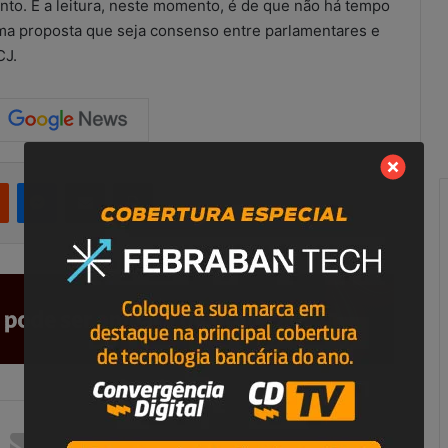
anto. E a leitura, neste momento, é de que não há tempo
ma proposta que seja consenso entre parlamentares e
CJ.
Reddit
Messenger
Compartilhar via e-mail
Imprimir
R
e
s
u
l
t
a
scritórios
21 de maio de 2026
d
ução improvisada
Resultados do combate às
o
ional?
irregularidades no SCM