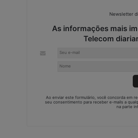
o
s
e
Newsletter di
s
c
As informações mais imp
r
Telecom diaria
i
t
ó
r
i
o
s
c
o
n
Ao enviar este formulário, você concorda em r
seu consentimento para receber e-mails a qual
t
na parte in
á
b
e
i
s