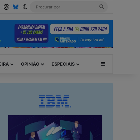
Tube
RSS
Threads
Bluesky
Switch skin
Procurar
por
Barra Lateral
EIRA
OPINIÃO
ESPECIAIS