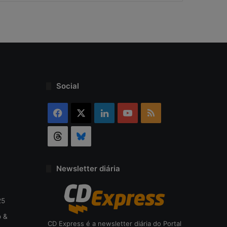
r
s
e
g
u
r
a
n
Social
ç
a
Facebook
X
Linkedin
YouTube
RSS
Threads
Bluesky
Newsletter diária
25
o &
CD Express é a newsletter diária do Portal