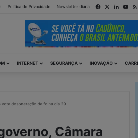
modal-check
Facebook
X
Linkedin
You
e
Política de Privacidade
Newsletter diária
OM
INTERNET
SEGURANÇA
INOVAÇÃO
CARR
 vota desoneração da folha dia 29
 governo, Câmara