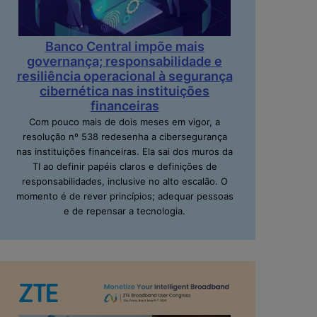
Banco Central impõe mais
governança; responsabilidade e
resiliência operacional à segurança
cibernética nas instituições
financeiras
Com pouco mais de dois meses em vigor, a
resolução nº 538 redesenha a cibersegurança
nas instituições financeiras. Ela sai dos muros da
TI ao definir papéis claros e definições de
responsabilidades, inclusive no alto escalão. O
momento é de rever princípios; adequar pessoas
e de repensar a tecnologia.