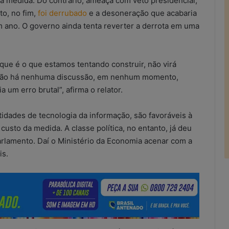
a medida. Do contrário, ameaça com veto presidencial,
o, no fim,
foi derrubado
e a desoneração que acabaria
m ano. O governo ainda tenta reverter a derrota em uma
que é o que estamos tentando construir, não virá
. Não há nenhuma discussão, em nenhum momento,
um erro brutal”, afirma o relator.
idades de tecnologia da informação, são favoráveis à
usto da medida. A classe política, no entanto, já deu
Parlamento. Daí o Ministério da Economia acenar com a
is.