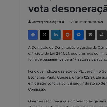
vota desoneraçã
Convergência Digital
M
23 de setembro de 2021
a
Facebook
X
Linkedin
Reddit
Messenger
Compartilhar via e-mail
Imp
n
d
e
A Comissão de Constituição e Justiça da Câma
u
o Projeto de Lei 2541/21, que prorroga do fi
m
folha de pagamentos para 17 setores da econom
e
-
Foi o que indicou o relator do PL, Jerônimo G
m
Economia, Paulo Guedes, ontem (22/9). Ele acr
a
em caráter conclusivo, vai seguir direto ao S
i
Comissão.
l
Goergen reconhece que o governo exige uma 