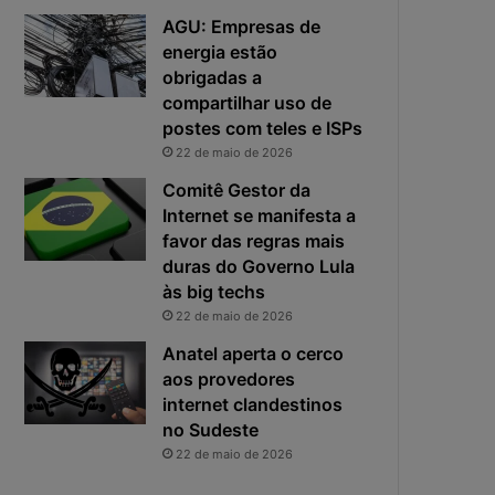
e
o
AGU: Empresas de
f
p
energia estão
i
r
obrigadas a
c
i
compartilhar uso de
a
n
postes com teles e ISPs
e
c
22 de maio de 2026
x
i
p
p
Comitê Gestor da
o
a
Internet se manifesta a
s
l
favor das regras mais
t
r
duras do Governo Lula
a
i
às big techs
s
22 de maio de 2026
c
o
Anatel aperta o cerco
d
aos provedores
a
internet clandestinos
c
no Sudeste
i
22 de maio de 2026
b
e