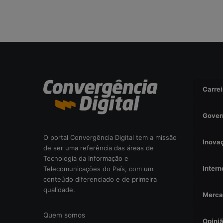
r
i
s
c
o
o
p
e
r
Carrei
a
c
Gover
i
o
O portal Convergência Digital tem a missão
n
Inova
de ser uma referência das áreas de
a
Tecnologia da Informação e
l
Intern
Telecomunicações do País, com um
?
conteúdo diferenciado e de primeira
qualidade.
Merca
Quem somos
Opini