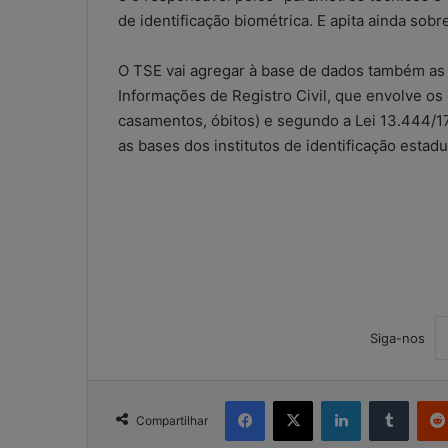
de identificação biométrica. E apita ainda sobr
O TSE vai agregar à base de dados também as 
Informações de Registro Civil, que envolve os 
casamentos, óbitos) e segundo a Lei 13.444/17, 
as bases dos institutos de identificação estadu
W
h
a
t
s
A
5 de maio de 2026
p
WhatsApp nos e
p
Siga-nos
contábeis: sol
n
ou risco operac
o
s
Facebook
X
Linkedin
Tumblr
e
Compartilhar
s