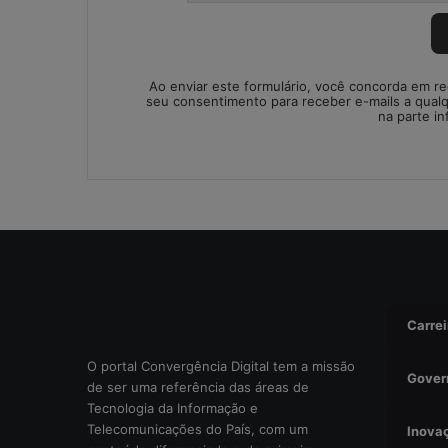
l
u
ç
ã
Ao enviar este formulário, você concorda em r
o
seu consentimento para receber e-mails a qual
i
na parte in
m
p
r
o
v
i
s
a
d
a
Carrei
o
u
O portal Convergência Digital tem a missão
Gover
r
de ser uma referência das áreas de
i
Tecnologia da Informação e
s
Telecomunicações do País, com um
Inova
c