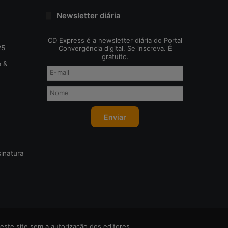
u
Newsletter diária
r
a
CD Express é a newsletter diária do Portal
n
25
Convergência digital. Se inscreva. É
ç
gratuito.
a
o &
inatura
este site sem a autorização dos editores