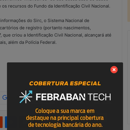
e os recursos do Fundo da Identificação Civil Nacional.
informações do Sirc, o Sistema Nacional de
cartórios de registro (portanto nascimentos,
que criou a Identificação Civil Nacional, alcançará até
ais, além da Polícia Federal.
R
e
s
u
l
t
a
scritórios
21 de maio de 2026
d
ução improvisada
Resultados do combate às
o
ional?
irregularidades no SCM
s
d
Reddit
Messenger
Compartilhar via e-mail
Imprimir
o
c