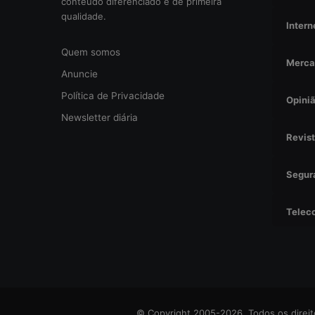
conteúdo diferenciado e de primeira
o
qualidade.
Intern
o
p
Quem somos
e
Merca
r
Anuncie
a
Política de Privacidade
Opini
c
i
Newsletter diária
o
Revis
n
a
Segur
l
?
Telec
© Copyright 2005-2026, Todos os direito