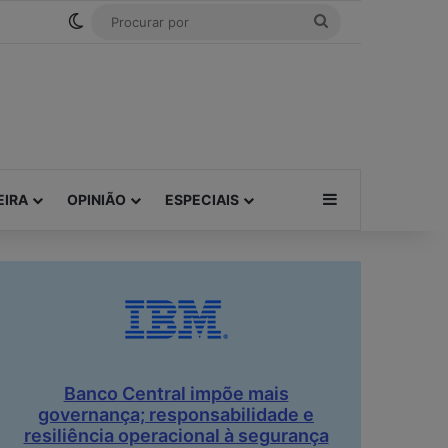
Tube
RSS
Threads
Bluesky
Switch skin
Procurar
por
Barra Lateral
EIRA
OPINIÃO
ESPECIAIS
Banco Central impõe mais
governança; responsabilidade e
resiliência operacional à segurança