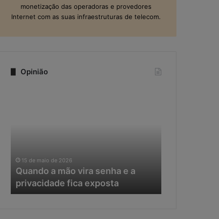
monetização das operadoras e provedores
Internet com as suas infraestruturas de telecom.
Opinião
Q
N
u
a
a
e
n
r
d
a
o
d
11 de maio de 20
a
a
Na era da IA
15 de maio de 2026
m
I
Quando a mão vira senha e a
resposta vir
ã
A
privacidade fica exposta
da ciberseg
o
,
v
o
i
t
r
e