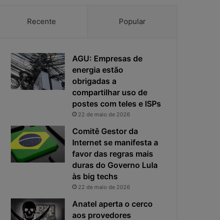
a
m
s
p
Recente
Popular
e
o
n
d
h
e
a
AGU: Empresas de
r
e
e
energia estão
a
s
obrigadas a
p
p
compartilhar uso de
r
o
postes com teles e ISPs
i
s
22 de maio de 2026
v
t
a
a
Comitê Gestor da
c
v
Internet se manifesta a
i
i
favor das regras mais
d
r
duras do Governo Lula
a
o
às big techs
d
u
22 de maio de 2026
e
o
f
p
Anatel aperta o cerco
i
r
aos provedores