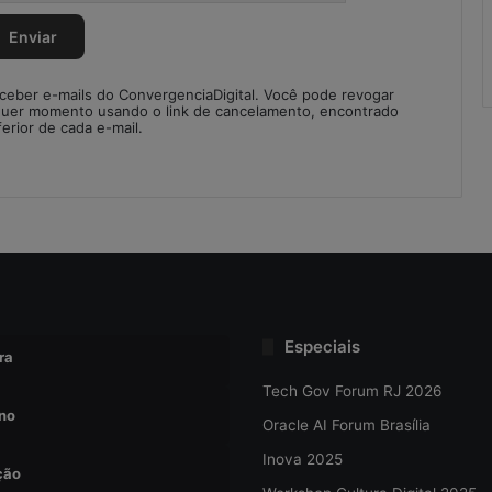
e
s
n
o
eceber e-mails do ConvergenciaDigital. Você pode revogar
S
quer momento usando o link de cancelamento, encontrado
C
ferior de cada e-mail.
M
Especiais
ra
Tech Gov Forum RJ 2026
no
Oracle AI Forum Brasília
Inova 2025
ção