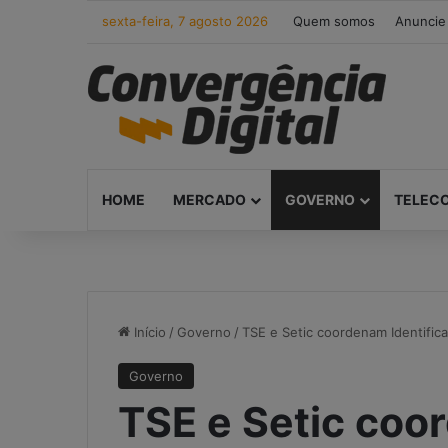
sexta-feira, 7 agosto 2026
Quem somos
Anuncie
HOME
MERCADO
GOVERNO
TELEC
Início
/
Governo
/
TSE e Setic coordenam Identifica
Governo
TSE e Setic co