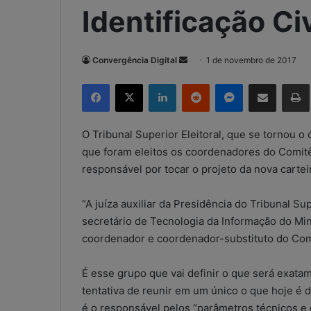
Identificação Ci
Convergência Digital
M
1 de novembro de 2017
a
Facebook
X
Linkedin
Reddit
Messenger
Compartilhar via e-mail
Imp
n
d
e
O Tribunal Superior Eleitoral, que se tornou o 
u
que foram eleitos os coordenadores do Comitê 
m
responsável por tocar o projeto da nova cartei
e
-
“A juíza auxiliar da Presidência do Tribunal Su
m
secretário de Tecnologia da Informação do Min
a
coordenador e coordenador-substituto do Comi
i
l
É esse grupo que vai definir o que será exata
tentativa de reunir em um único o que hoje é d
é o responsável pelos “parâmetros técnicos e