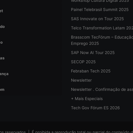
Workshop Cultura Digital 2025
Painel Telebrasil Summit 2025
et
SAS Innovate on Tour 2025
do
Telco Transformation Latam 20
Brasscom TecFórum – Educaçã
ão
Emprego 2025
SAP Now AI Tour 2025
tas
SECOP 2025
Febraban Tech 2025
ança
Newsletter
om
Newsletter . Confirmação de ass
+ Mais Especiais
Tech Gov Fórum ES 2026
s reservados | É proibida a reprodução total ou parcial do conteúdo d