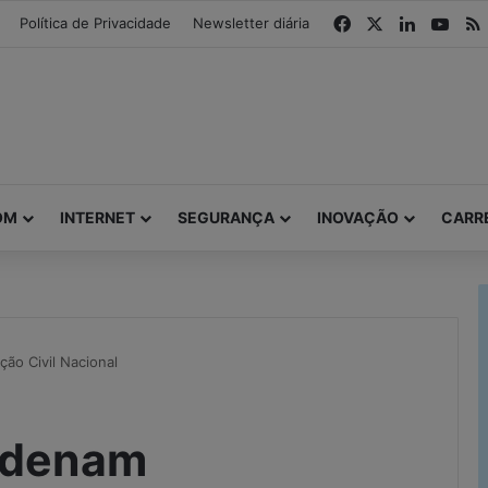
modal-check
Facebook
X
Linkedin
You
Política de Privacidade
Newsletter diária
OM
INTERNET
SEGURANÇA
INOVAÇÃO
CARR
ção Civil Nacional
ordenam