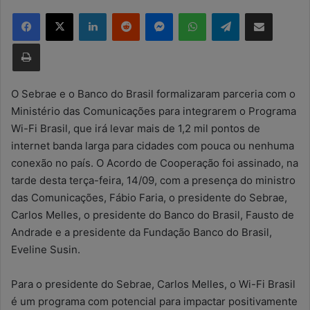
n
Facebook
X
Linkedin
Reddit
Messenger
WhatsApp
Telegram
Compartilhar via e-mail
d
e
Imprimir
u
m
e
O Sebrae e o Banco do Brasil formalizaram parceria com o
-
Ministério das Comunicações para integrarem o Programa
m
Wi-Fi Brasil, que irá levar mais de 1,2 mil pontos de
a
internet banda larga para cidades com pouca ou nenhuma
i
conexão no país. O Acordo de Cooperação foi assinado, na
l
tarde desta terça-feira, 14/09, com a presença do ministro
das Comunicações, Fábio Faria, o presidente do Sebrae,
Carlos Melles, o presidente do Banco do Brasil, Fausto de
Andrade e a presidente da Fundação Banco do Brasil,
Eveline Susin.
Para o presidente do Sebrae, Carlos Melles, o Wi-Fi Brasil
é um programa com potencial para impactar positivamente