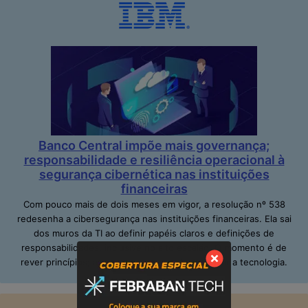
Banco Central impõe mais governança;
responsabilidade e resiliência operacional à
segurança cibernética nas instituições
financeiras
Com pouco mais de dois meses em vigor, a resolução nº 538
redesenha a cibersegurança nas instituições financeiras. Ela sai
dos muros da TI ao definir papéis claros e definições de
responsabilidades, inclusive no alto escalão. O momento é de
rever princípios; adequar pessoas e de repensar a tecnologia.