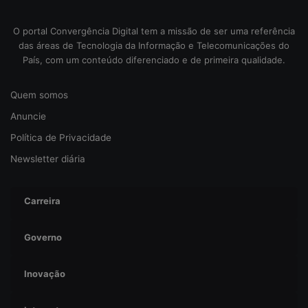
s
e
O portal Convergência Digital tem a missão de ser uma referência
g
das áreas de Tecnologia da Informação e Telecomunicações do
u
País, com um conteúdo diferenciado e de primeira qualidade.
r
a
Quem somos
n
ç
Anuncie
a
Política de Privacidade
Newsletter diária
Carreira
Governo
Inovação