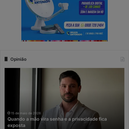
Opinião
Q
N
u
a
a
e
n
r
d
a
o
d
a
a
m
I
15 de maio de 2026
Quando a mão vira senha e a privacidade fica
ã
A
exposta
o
,