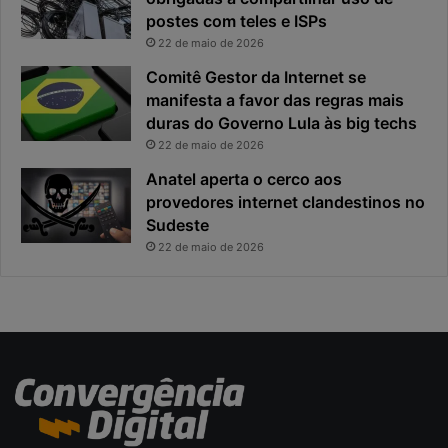
e
o
postes com teles e ISPs
f
p
i
r
22 de maio de 2026
c
i
Comitê Gestor da Internet se
a
n
manifesta a favor das regras mais
e
c
duras do Governo Lula às big techs
x
i
22 de maio de 2026
p
p
o
a
Anatel aperta o cerco aos
s
l
provedores internet clandestinos no
t
r
Sudeste
a
i
22 de maio de 2026
s
c
o
d
a
c
i
b
e
r