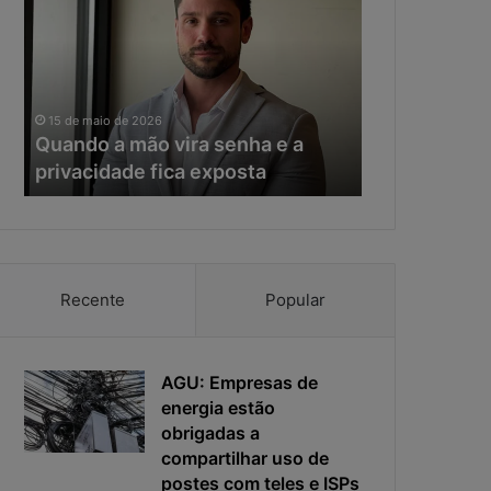
a
e
n
r
d
a
o
d
11 de maio de 20
a
a
Na era da IA
15 de maio de 2026
m
I
Quando a mão vira senha e a
resposta vir
ã
A
privacidade fica exposta
da ciberseg
o
,
v
o
i
t
r
e
a
m
s
p
Recente
Popular
e
o
n
d
h
e
a
AGU: Empresas de
r
e
e
energia estão
a
s
obrigadas a
p
p
compartilhar uso de
r
o
postes com teles e ISPs