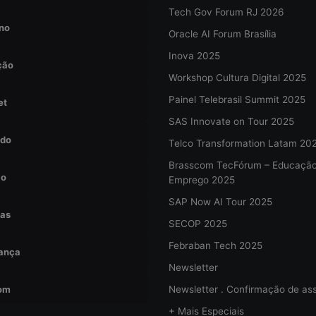
Tech Gov Forum RJ 2026
no
Oracle AI Forum Brasília
Inova 2025
ção
Workshop Cultura Digital 2025
Painel Telebrasil Summit 2025
et
SAS Innovate on Tour 2025
do
Telco Transformation Latam 20
Brasscom TecFórum – Educaçã
ão
Emprego 2025
SAP Now AI Tour 2025
tas
SECOP 2025
Febraban Tech 2025
ança
Newsletter
om
Newsletter . Confirmação de ass
+ Mais Especiais