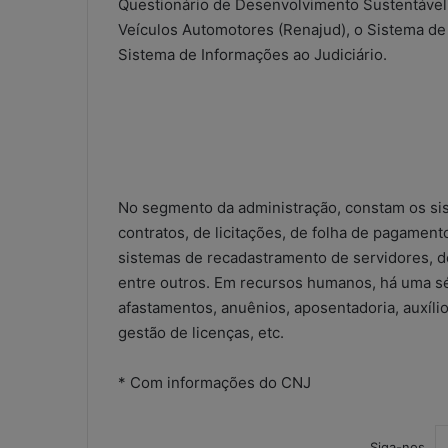
Questionário de Desenvolvimento Sustentável,
a
Veículos Automotores (Renajud), o Sistema de 
t
Sistema de Informações ao Judiciário.
s
A
5 de maio de 2026
p
WhatsApp nos e
p
contábeis: sol
n
ou risco operac
o
s
e
No segmento da administração, constam os sist
s
contratos, de licitações, de folha de pagamen
c
sistemas de recadastramento de servidores, de
r
entre outros. Em recursos humanos, há uma sé
i
t
afastamentos, anuênios, aposentadoria, auxílios
ó
gestão de licenças, etc.
r
i
* Com informações do CNJ
o
s
c
Siga-nos