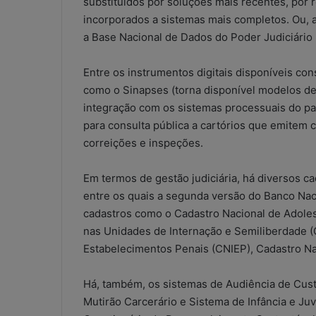
substituídos por soluções mais recentes, por
incorporados a sistemas mais completos. Ou, a
a Base Nacional de Dados do Poder Judiciário 
Entre os instrumentos digitais disponíveis co
como o Sinapses (torna disponível modelos de int
integração com os sistemas processuais do paí
para consulta pública a cartórios que emitem c
correições e inspeções.
Em termos de gestão judiciária, há diversos c
entre os quais a segunda versão do Banco Na
cadastros como o Cadastro Nacional de Adoles
nas Unidades de Internação e Semiliberdade (
Estabelecimentos Penais (CNIEP), Cadastro Na
Há, também, os sistemas de Audiência de Cust
W
Mutirão Carcerário e Sistema de Infância e Juv
h