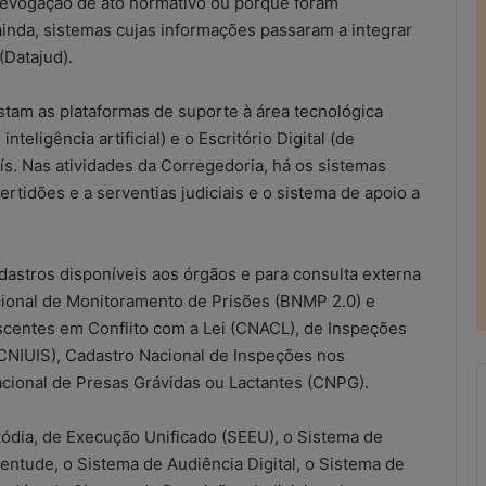
 revogação de ato normativo ou porque foram
inda, sistemas cujas informações passaram a integrar
(Datajud).
nstam as plataformas de suporte à área tecnológica
eligência artificial) e o Escritório Digital (de
s. Nas atividades da Corregedoria, há os sistemas
ertidões e a serventias judiciais e o sistema de apoio a
adastros disponíveis aos órgãos e para consulta externa
cional de Monitoramento de Prisões (BNMP 2.0) e
centes em Conflito com a Lei (CNACL), de Inspeções
CNIUIS), Cadastro Nacional de Inspeções nos
cional de Presas Grávidas ou Lactantes (CNPG).
ódia, de Execução Unificado (SEEU), o Sistema de
R
entude, o Sistema de Audiência Digital, o Sistema de
e