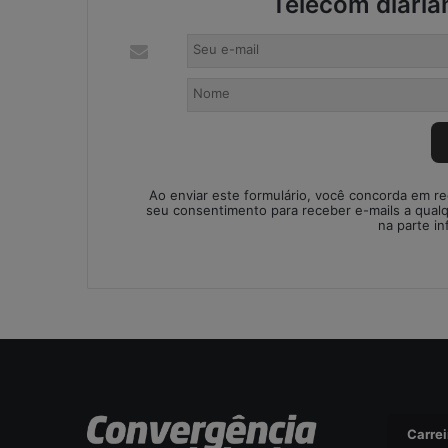
Telecom diaria
i
s
a
d
a
o
u
r
i
Ao enviar este formulário, você concorda em r
s
seu consentimento para receber e-mails a qual
na parte in
c
o
o
p
e
r
a
c
i
o
Carrei
n