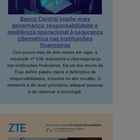
Banco Central impõe mais
governança; responsabilidade e
resiliência operacional à segurança
cibernética nas instituições
financeiras
Com pouco mais de dois meses em vigor, a
resolução nº 538 redesenha a cibersegurança
nas instituições financeiras. Ela sai dos muros da
TI ao definir papéis claros e definições de
responsabilidades, inclusive no alto escalão. O
momento é de rever princípios; adequar pessoas
e de repensar a tecnologia.