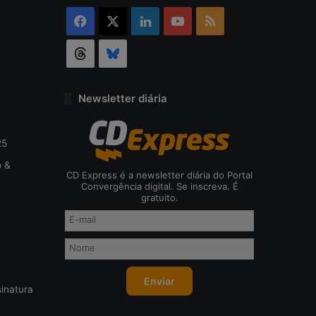
Facebook
X
Linkedin
YouTube
RSS
Threads
Bluesky
Newsletter diária
25
o &
CD Express é a newsletter diária do Portal
Convergência digital. Se inscreva. É
gratuito.
inatura