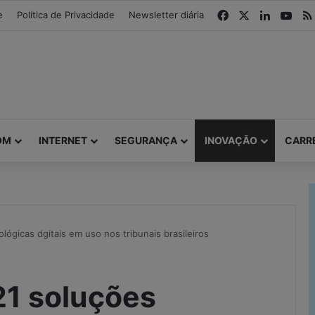
modal-check
Facebook
X
Linkedin
You
e
Política de Privacidade
Newsletter diária
OM
INTERNET
SEGURANÇA
INOVAÇÃO
CARR
lógicas dgitais em uso nos tribunais brasileiros
21 soluções