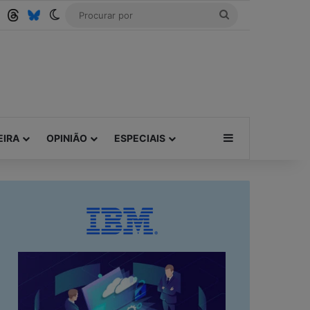
Tube
RSS
Threads
Bluesky
Switch skin
Procurar
por
Barra Lateral
EIRA
OPINIÃO
ESPECIAIS