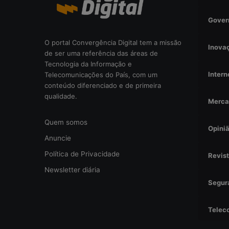
a
l
Gover
?
O portal Convergência Digital tem a missão
Inova
de ser uma referência das áreas de
Tecnologia da Informação e
Intern
Telecomunicações do País, com um
conteúdo diferenciado e de primeira
qualidade.
Merca
Quem somos
Opini
Anuncie
Política de Privacidade
Revis
Newsletter diária
Segur
Telec