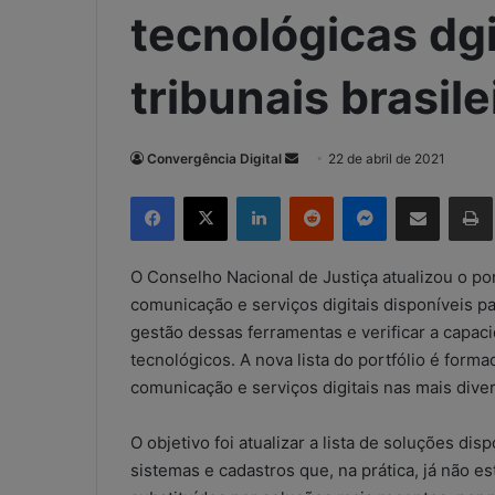
tecnológicas dg
tribunais brasile
Convergência Digital
M
22 de abril de 2021
a
Facebook
X
Linkedin
Reddit
Messenger
Compartilhar via e-mail
Imp
n
d
e
O Conselho Nacional de Justiça atualizou o po
u
comunicação e serviços digitais disponíveis pa
m
gestão dessas ferramentas e verificar a capac
e
tecnológicos. A nova lista do portfólio é form
-
comunicação e serviços digitais nas mais dive
m
a
O objetivo foi atualizar a lista de soluções di
i
sistemas e cadastros que, na prática, já não 
l