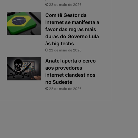
i
s
22 de maio de 2026
v
t
a
a
Comitê Gestor da
c
v
Internet se manifesta a
i
i
favor das regras mais
d
r
duras do Governo Lula
a
o
às big techs
d
u
22 de maio de 2026
e
o
f
p
Anatel aperta o cerco
i
r
aos provedores
c
i
internet clandestinos
a
n
no Sudeste
e
c
22 de maio de 2026
x
i
p
p
o
a
s
l
t
r
a
i
s
c