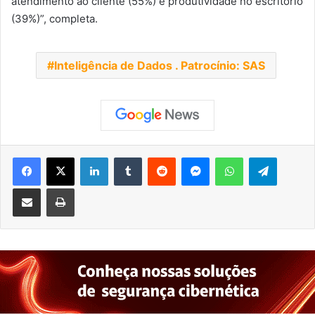
atendimento ao cliente (55%) e produtividade no escritório
(39%)”, completa.
Inteligência de Dados . Patrocínio: SAS
Facebook
X
Linkedin
Tumblr
Reddit
Messenger
WhatsApp
Telegra
Compartilhar via e-mail
Imprimir