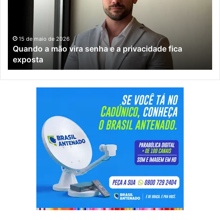
senha
o
e
te
a
de
privacidade
re
15 de maio de 2026
Quando a mão vira senha e a privacidade fica
fica
vi
exposta
exposta
o
pr
ri
da
ci