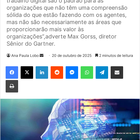
trabalho digital são o padrão para as
organizações que não têm uma compreensão
sólida do que estão fazendo com os agentes,
mas não são necessariamente as áreas que
proporcionarão mais valor às
organizações”,adverte Max Gorss, diretor
Sênior do Gartner.
Mande
Ana Paula Lobo
20 de outubro de 2025
2 minutos de leitura
um
Facebook
X
Linkedin
Reddit
Messenger
WhatsApp
Telegram
Compartilhar via e-mail
e-
mail
Imprimir