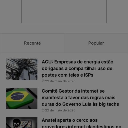
a
s
p
p
r
o
i
s
v
t
a
a
c
v
Recente
Popular
i
i
d
r
a
o
AGU: Empresas de energia estão
d
u
e
o
obrigadas a compartilhar uso de
f
p
postes com teles e ISPs
i
r
22 de maio de 2026
c
i
Comitê Gestor da Internet se
a
n
manifesta a favor das regras mais
e
c
x
duras do Governo Lula às big techs
i
p
p
22 de maio de 2026
o
a
Anatel aperta o cerco aos
s
l
provedores internet clandestinos no
t
r