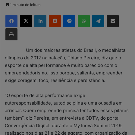
a
1 minuto de leitura
n
Facebook
X
Linkedin
Reddit
Messenger
WhatsApp
Telegram
Compartilhar via e-mail
d
e
Imprimir
u
m
e
Um dos maiores atletas do Brasil, o medalhista
-
olímpico de 2012 na natação, Thiago Pereira, diz que o
m
esporte de alta performance é muito parecido com o
a
empreendedorismo. Isso porque, salienta, empreender
i
exige coragem, foco, resiliência e persistência.
l
“O esporte de alta performance exige
autoresponsabilidade, autodisciplina e uma ousadia em
arriscar. Quem empreende precisa ter todos esses pilares
também”, diz Pereira, em entrevista à CDTV, do portal
Convergência Digital, durante o My Inova Summit 2019,
realizado nos dias 21 e 22 de agosto, com organização da