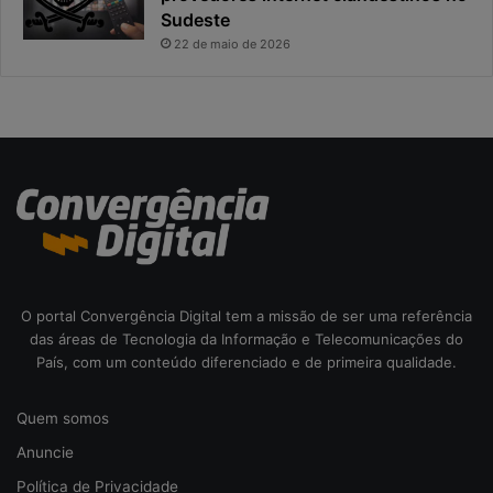
Sudeste
a
i
s
22 de maio de 2026
c
o
d
a
c
i
b
e
r
s
e
O portal Convergência Digital tem a missão de ser uma referência
g
das áreas de Tecnologia da Informação e Telecomunicações do
u
País, com um conteúdo diferenciado e de primeira qualidade.
r
a
n
Quem somos
ç
Anuncie
a
Política de Privacidade