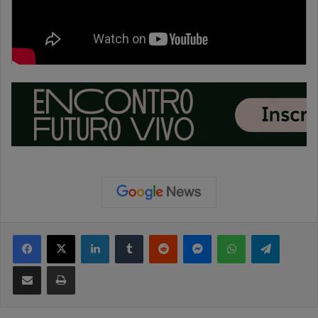
Facebook
X
Linkedin
Tumblr
Reddit
Messenger
WhatsApp
Telegram
Compartilhar via e-mail
Imprimir