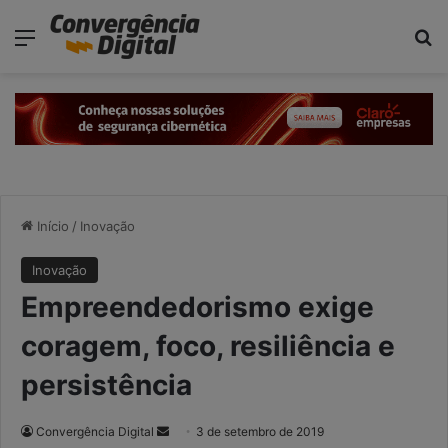
modal-check
Menu
P
Início
/
Inovação
Inovação
Empreendedorismo exige
coragem, foco, resiliência e
persistência
Convergência Digital
M
3 de setembro de 2019