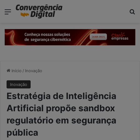
modal-check
Menu
P
Início
/
Inovação
Inovação
Estratégia de Inteligência
Artificial propõe sandbox
regulatório em segurança
pública