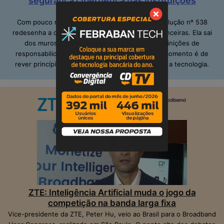
segurança cibernética nas instituições
financeiras
Com pouco mais de dois meses em vigor, a resolução nº 538
redesenha a cibersegurança nas instituições financeiras. Ela sai
dos muros da TI ao definir papéis claros e definições de
responsabilidades, inclusive no alto escalão. O momento é de
rever princípios; adequar pessoas e de repensar a tecnologia.
ZTE: Inteligência Artificial muda o jogo da
competição na banda larga fixa
Vice-presidente da ZTE, Peter Hu, veio ao Brasil para o Broadband