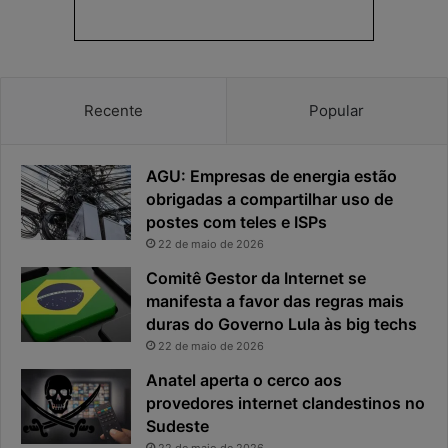
r
o
i
s
v
t
a
a
c
v
Recente
Popular
i
i
d
r
a
o
AGU: Empresas de energia estão
d
u
e
o
obrigadas a compartilhar uso de
f
p
postes com teles e ISPs
i
r
22 de maio de 2026
c
i
Comitê Gestor da Internet se
a
n
manifesta a favor das regras mais
e
c
x
duras do Governo Lula às big techs
i
p
p
22 de maio de 2026
o
a
Anatel aperta o cerco aos
s
l
provedores internet clandestinos no
t
r
Sudeste
a
i
s
22 de maio de 2026