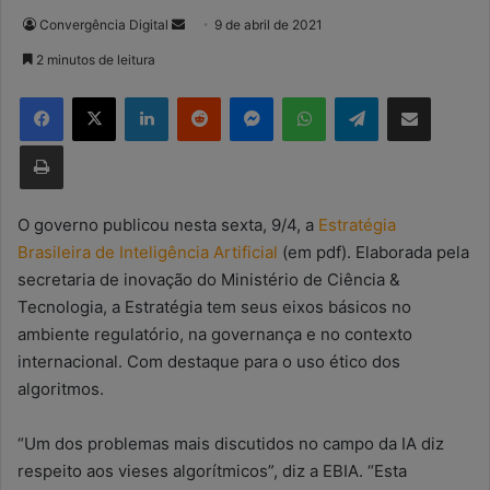
Convergência Digital
M
9 de abril de 2021
a
2 minutos de leitura
n
Facebook
X
Linkedin
Reddit
Messenger
WhatsApp
Telegram
Compartilhar via e-mail
d
e
Imprimir
u
m
e
O governo publicou nesta sexta, 9/4, a
Estratégia
-
Brasileira de Inteligência Artificial
(em pdf). Elaborada pela
m
secretaria de inovação do Ministério de Ciência &
a
Tecnologia, a Estratégia tem seus eixos básicos no
i
ambiente regulatório, na governança e no contexto
l
internacional. Com destaque para o uso ético dos
algoritmos.
“Um dos problemas mais discutidos no campo da IA diz
respeito aos vieses algorítmicos”, diz a EBIA. “Esta