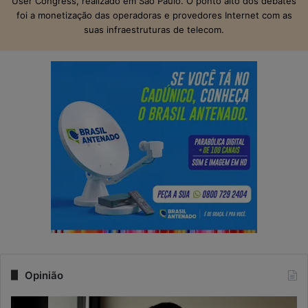
User Congress, realizado em São Paulo. O ponto alto dos debates
foi a monetização das operadoras e provedores Internet com as
suas infraestruturas de telecom.
Opinião
Q
N