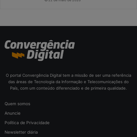
c
o
d
a
c
i
b
e
r
s
e
O portal Convergência Digital tem a missão de ser uma referência
g
das áreas de Tecnologia da Informação e Telecomunicações do
u
País, com um conteúdo diferenciado e de primeira qualidade.
r
a
n
Quem somos
ç
Anuncie
a
Política de Privacidade
Newsletter diária