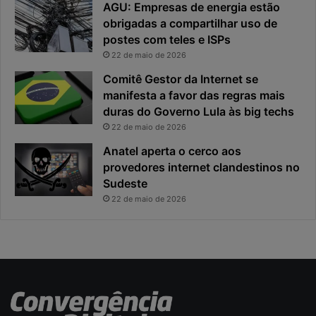
AGU: Empresas de energia estão
d
u
obrigadas a compartilhar uso de
e
o
postes com teles e ISPs
f
p
i
r
22 de maio de 2026
c
i
Comitê Gestor da Internet se
a
n
manifesta a favor das regras mais
e
c
duras do Governo Lula às big techs
x
i
22 de maio de 2026
p
p
o
a
Anatel aperta o cerco aos
s
l
provedores internet clandestinos no
t
r
Sudeste
a
i
22 de maio de 2026
s
c
o
d
a
c
i
b