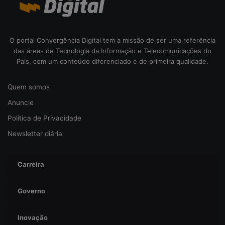
e
r
s
e
O portal Convergência Digital tem a missão de ser uma referência
g
das áreas de Tecnologia da Informação e Telecomunicações do
u
País, com um conteúdo diferenciado e de primeira qualidade.
r
a
Quem somos
n
ç
Anuncie
a
Política de Privacidade
Newsletter diária
Carreira
Governo
Inovação