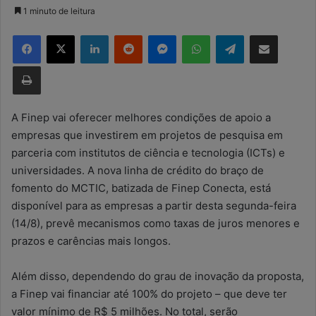
a
1 minuto de leitura
n
Facebook
X
Linkedin
Reddit
Messenger
WhatsApp
Telegram
Compartilhar via e-mail
d
e
Imprimir
u
m
e
A Finep vai oferecer melhores condições de apoio a
-
empresas que investirem em projetos de pesquisa em
m
parceria com institutos de ciência e tecnologia (ICTs) e
a
universidades. A nova linha de crédito do braço de
i
fomento do MCTIC, batizada de Finep Conecta, está
l
disponível para as empresas a partir desta segunda-feira
(14/8), prevê mecanismos como taxas de juros menores e
prazos e carências mais longos.
Além disso, dependendo do grau de inovação da proposta,
a Finep vai financiar até 100% do projeto – que deve ter
valor mínimo de R$ 5 milhões. No total, serão