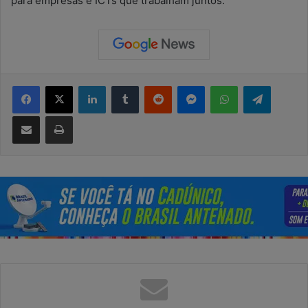
para empresas e ICTs que trabalham juntos.
Facebook
X
Linkedin
Tumblr
Reddit
Messenger
WhatsApp
Telegram
Compartilhar via e-mail
Imprimir