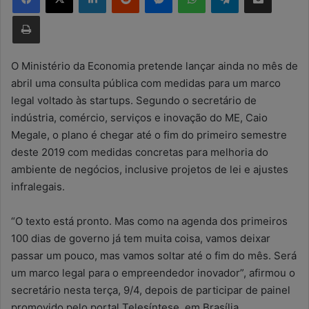
d
Imprimir
e
u
m
O Ministério da Economia pretende lançar ainda no mês de
e
abril uma consulta pública com medidas para um marco
-
legal voltado às startups. Segundo o secretário de
m
indústria, comércio, serviços e inovação do ME, Caio
a
Megale, o plano é chegar até o fim do primeiro semestre
i
deste 2019 com medidas concretas para melhoria do
l
ambiente de negócios, inclusive projetos de lei e ajustes
infralegais.
“O texto está pronto. Mas como na agenda dos primeiros
100 dias de governo já tem muita coisa, vamos deixar
passar um pouco, mas vamos soltar até o fim do mês. Será
um marco legal para o empreendedor inovador”, afirmou o
secretário nesta terça, 9/4, depois de participar de painel
promovido pelo portal Telesíntese, em Brasília.