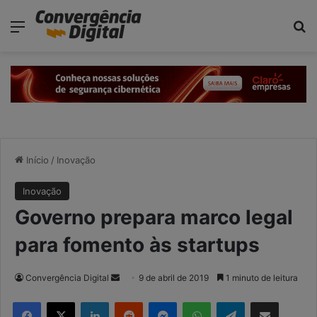
modal-check
Menu
P
Início
/
Inovação
Inovação
Governo prepara marco legal
para fomento às startups
Convergência Digital
M
9 de abril de 2019
1 minuto de leitura
a
Facebook
X
Linkedin
Reddit
Messenger
WhatsApp
Telegram
Compartilhar via e-mail
n