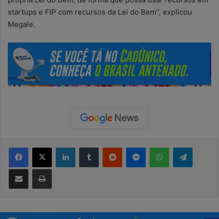
startups e FIP com recursos da Lei do Bem”, explicou
Megale.
Facebook
X
Linkedin
Tumblr
Reddit
Messenger
WhatsApp
Telegram
Compartilhar via e-mail
Imprimir