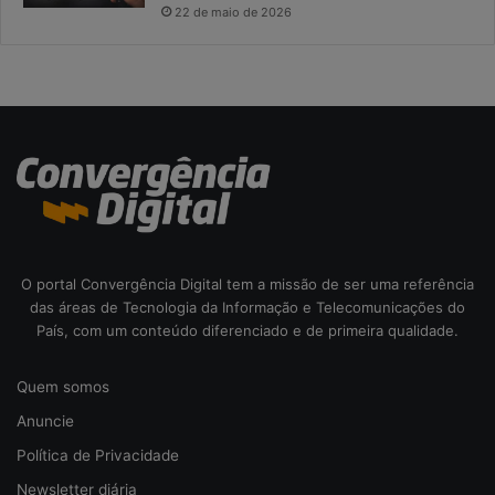
22 de maio de 2026
s
c
o
d
a
c
i
b
e
r
s
e
O portal Convergência Digital tem a missão de ser uma referência
g
das áreas de Tecnologia da Informação e Telecomunicações do
u
País, com um conteúdo diferenciado e de primeira qualidade.
r
a
Quem somos
n
ç
Anuncie
a
Política de Privacidade
Newsletter diária