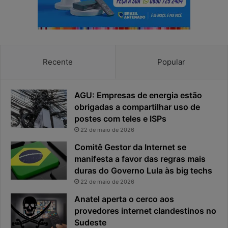
p
p
r
o
i
s
v
t
a
a
c
v
Recente
Popular
i
i
d
r
a
o
AGU: Empresas de energia estão
d
u
obrigadas a compartilhar uso de
e
o
postes com teles e ISPs
f
p
i
r
22 de maio de 2026
c
i
Comitê Gestor da Internet se
a
n
manifesta a favor das regras mais
e
c
duras do Governo Lula às big techs
x
i
22 de maio de 2026
p
p
o
a
Anatel aperta o cerco aos
s
l
provedores internet clandestinos no
t
r
Sudeste
a
i