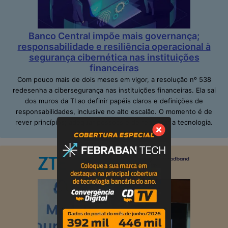
Banco Central impõe mais governança;
responsabilidade e resiliência operacional à
segurança cibernética nas instituições
financeiras
Com pouco mais de dois meses em vigor, a resolução nº 538
redesenha a cibersegurança nas instituições financeiras. Ela sai
dos muros da TI ao definir papéis claros e definições de
responsabilidades, inclusive no alto escalão. O momento é de
rever princípios; adequar pessoas e de repensar a tecnologia.