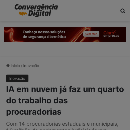
modal-check
Menu
Pr
Início
/
Inovação
Inovação
IA em nuvem já faz um quarto
do trabalho das
procuradorias
Com 14 procuradorias estaduais e municipais,