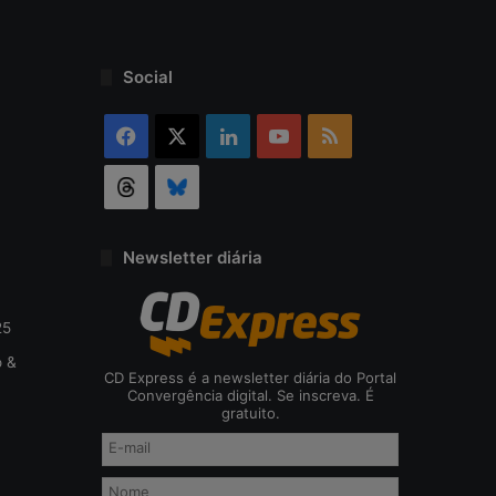
Social
Facebook
X
Linkedin
YouTube
RSS
Threads
Bluesky
Newsletter diária
25
o &
CD Express é a newsletter diária do Portal
Convergência digital. Se inscreva. É
gratuito.