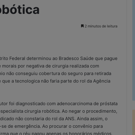
obótica
2 minutos de leitura
rimir
istrito Federal determinou ao Bradesco Saúde que pague
 morais por negativa de cirurgia realizada com
nio não conseguiu cobertura do seguro para retirada
 que a tecnologica não faria parte do rol da Agência
tor foi diagnosticado com adenocarcinoma de próstata
especialista cirurgia robótica. Ao negar o procedimento,
ndicado não constaria do rol da ANS. Ainda assim, o
a-se de emergência. Ao procurar o convênio para
irma que o réu pagou apenas os honorários médicos,