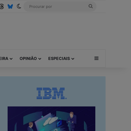
be
SS
Threads
Bluesky
Switch skin
Procurar
por
Barra Lateral
EIRA
OPINIÃO
ESPECIAIS