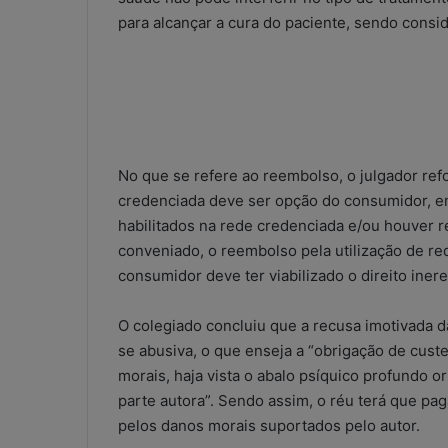
a
para alcançar a cura do paciente, sendo consid
t
s
A
5 de maio de 2026
p
WhatsApp nos e
p
contábeis: sol
n
ou risco operac
o
No que se refere ao reembolso, o julgador refo
s
credenciada deve ser opção do consumidor, em
e
s
habilitados na rede credenciada e/ou houver re
c
conveniado, o reembolso pela utilização de re
r
consumidor deve ter viabilizado o direito iner
i
t
O colegiado concluiu que a recusa imotivada 
ó
r
se abusiva, o que enseja a “obrigação de cus
i
morais, haja vista o abalo psíquico profundo o
o
parte autora”. Sendo assim, o réu terá que paga
s
pelos danos morais suportados pelo autor.
c