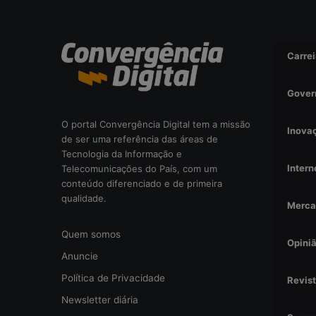
a
l
?
Carrei
Gover
O portal Convergência Digital tem a missão
Inova
de ser uma referência das áreas de
Tecnologia da Informação e
Intern
Telecomunicações do País, com um
conteúdo diferenciado e de primeira
qualidade.
Merca
Quem somos
Opini
Anuncie
Política de Privacidade
Revis
Newsletter diária