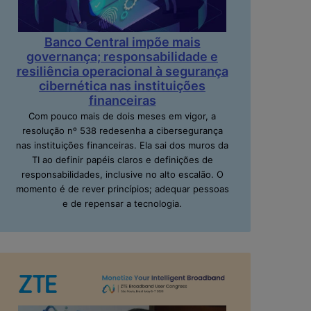
Banco Central impõe mais
governança; responsabilidade e
resiliência operacional à segurança
cibernética nas instituições
financeiras
Com pouco mais de dois meses em vigor, a
resolução nº 538 redesenha a cibersegurança
nas instituições financeiras. Ela sai dos muros da
TI ao definir papéis claros e definições de
responsabilidades, inclusive no alto escalão. O
momento é de rever princípios; adequar pessoas
e de repensar a tecnologia.