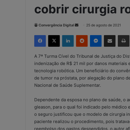
cobrir cirurgia r
Convergência Digital
M
25 de agosto de 2021
a
Facebook
X
Linkedin
Reddit
Messenger
Compartilhar via e-mail
Imp
n
d
e
A 7ª Turma Cível do Tribunal de Justiça do D
u
indenização de R$ 21 mil por danos materiais e
m
tecnologia robótica. Um beneficiário do convê
e
de tumor na próstata, por alegação do plano de
-
Nacional de Saúde Suplementar.
m
a
Dependente da esposa no plano de saúde, o au
i
gleason, para o qual foi indicado pelo médico 
l
o seguro justificou que o modelo de cirurgia i
paciente realizou o procedimento, pois tratav
reembolso dos gastos despendidos, o autor af