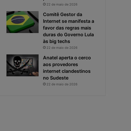
i
s
22 de maio de 2026
v
t
a
a
Comitê Gestor da
c
v
Internet se manifesta a
i
i
favor das regras mais
d
r
duras do Governo Lula
a
o
às big techs
d
u
22 de maio de 2026
e
o
f
p
Anatel aperta o cerco
i
r
aos provedores
c
i
internet clandestinos
a
n
no Sudeste
e
c
22 de maio de 2026
x
i
p
p
o
a
s
l
t
r
a
i
s
c