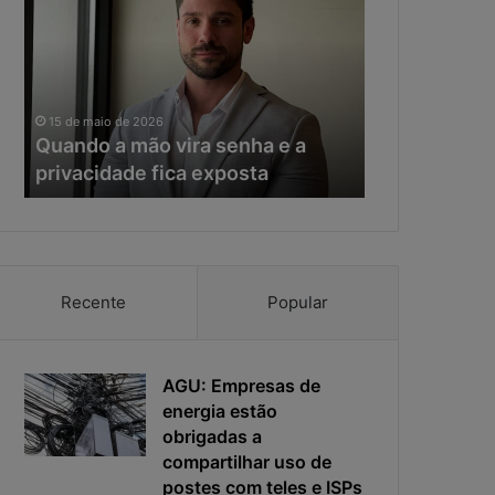
a
e
n
r
d
a
o
d
11 de maio de 20
a
a
Na era da IA
15 de maio de 2026
m
I
Quando a mão vira senha e a
resposta vir
ã
A
privacidade fica exposta
da ciberseg
o
,
v
o
i
t
r
e
a
m
s
p
Recente
Popular
e
o
n
d
h
e
a
AGU: Empresas de
r
e
e
energia estão
a
s
obrigadas a
p
p
compartilhar uso de
r
o
postes com teles e ISPs