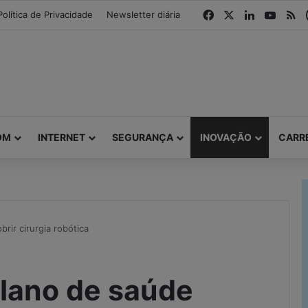
modal-check
Facebook
X
Linkedin
YouTu
R
Política de Privacidade
Newsletter diária
OM
INTERNET
SEGURANÇA
INOVAÇÃO
CARR
rir cirurgia robótica
lano de saúde