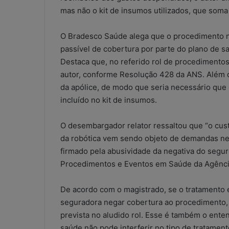
mas não o kit de insumos utilizados, que soma 
O Bradesco Saúde alega que o procedimento nã
passível de cobertura por parte do plano de s
Destaca que, no referido rol de procedimento
autor, conforme Resolução 428 da ANS. Além di
da apólice, de modo que seria necessário que 
incluído no kit de insumos.
O desembargador relator ressaltou que “o cust
da robótica vem sendo objeto de demandas nest
firmado pela abusividade da negativa do seguro
Procedimentos e Eventos em Saúde da Agênci
De acordo com o magistrado, se o tratamento é
seguradora negar cobertura ao procedimento, 
W
prevista no aludido rol. Esse é também o ente
h
saúde não pode interferir no tipo de tratamen