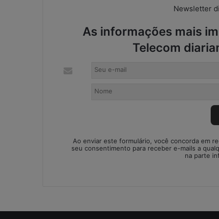
Newsletter di
i
s
As informações mais imp
a
d
Telecom diaria
a
o
u
r
i
s
c
o
o
Ao enviar este formulário, você concorda em r
p
seu consentimento para receber e-mails a qual
e
na parte in
r
a
c
i
o
n