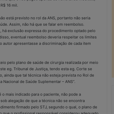
R$ 16 mil.
o está previsto no rol da ANS, portanto não seria
aúde. Assim, não há que se falar em reembolso.
s, há exclusão expressa do procedimento optado pelo
sso, eventual reembolso deveria respeitar os limites
o autor apresentasse a discriminação de cada item
eio pelo plano de saúde de cirurgia realizada por meio
e eg. Tribunal de Justiça, tendo esta eg. Corte se
, ainda que tal técnica não esteja prevista no Rol de
a Nacional de Saúde Suplementar – ANS”.
 o mais indicado para o paciente, não pode a
sob alegação de que a técnica não se encontra
R
ndimento firmado pelo STJ, segundo o qual, o plano de
e
to que o profissional responsável considerou adequado