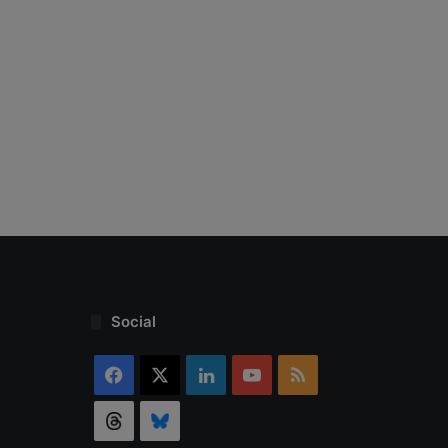
Social
Facebook
X
Linkedin
YouTube
RSS
Threads
Bluesky