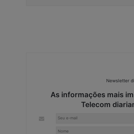
a
l
?
Newsletter di
As informações mais imp
Telecom diaria