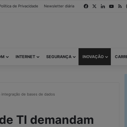
modal-check
Facebook
X
Linkedin
YouTu
R
Política de Privacidade
Newsletter diária
OM
INTERNET
SEGURANÇA
INOVAÇÃO
CARR
 integração de bases de dados
 de TI demandam