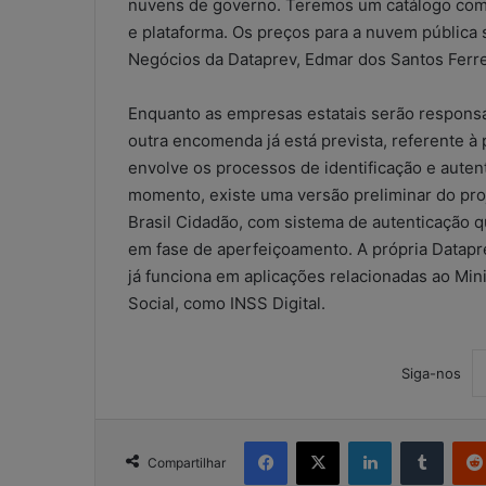
nuvens de governo. Teremos um catálogo comu
i
e plataforma. Os preços para a nuvem pública
s
Negócios da Dataprev, Edmar dos Santos Ferrei
a
d
a
Enquanto as empresas estatais serão respons
o
outra encomenda já está prevista, referente à 
u
envolve os processos de identificação e auten
r
momento, existe uma versão preliminar do proj
i
Brasil Cidadão, com sistema de autenticação 
s
em fase de aperfeiçoamento. A própria Datapre
c
o
já funciona em aplicações relacionadas ao Mini
o
Social, como INSS Digital.
p
e
r
Siga-nos
a
c
i
Facebook
X
Linkedin
Tumblr
o
Compartilhar
n