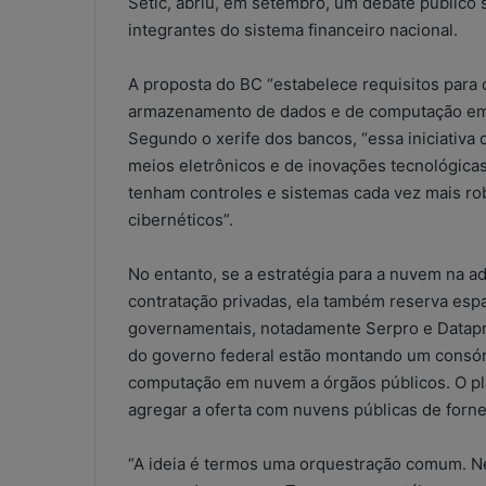
Setic, abriu, em setembro, um debate público
o
n
integrantes do sistema financeiro nacional.
t
á
A proposta do BC “estabelece requisitos para
b
armazenamento de dados e de computação em n
e
Segundo o xerife dos bancos, “essa iniciativa 
i
meios eletrônicos e de inovações tecnológicas 
s
:
tenham controles e sistemas cada vez mais rob
s
cibernéticos”.
o
l
No entanto, se a estratégia para a nuvem na ad
u
contratação privadas, ela também reserva esp
ç
ã
governamentais, notadamente Serpro e Dataprev
o
do governo federal estão montando um consór
i
computação em nuvem a órgãos públicos. O pla
m
agregar a oferta com nuvens públicas de forn
p
r
o
“A ideia é termos uma orquestração comum. 
v