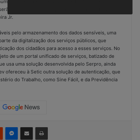
m de nuvem, pelo menos IaaS e PaaS, infraestrutura
 serão comuns”, revela o gerente de conta de Novos
ra Jr.
áveis pelo armazenamento dos dados sensíveis, uma
parte da digitalização dos serviços públicos, que
ticação dos cidadãos para acesso a esses serviços. No
eto de um portal unificado de serviços, batizado de
que usa uma solução desenvolvida pelo Serpro, ainda
v ofereceu à Setic outra solução de autenticação, que
stério do Trabalho, como Sine Fácil, e da Previdência
Reddit
Messenger
Compartilhar via e-mail
Imprimir