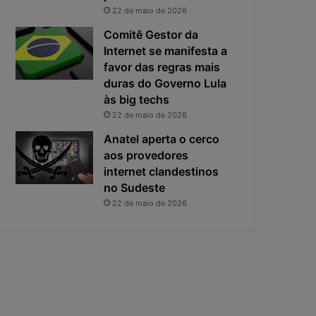
i
s
22 de maio de 2026
v
t
a
a
Comitê Gestor da
c
v
Internet se manifesta a
i
i
favor das regras mais
d
r
duras do Governo Lula
a
o
às big techs
d
u
22 de maio de 2026
e
o
f
p
Anatel aperta o cerco
i
r
aos provedores
c
i
internet clandestinos
a
n
no Sudeste
e
c
22 de maio de 2026
x
i
p
p
o
a
s
l
t
r
a
i
s
c