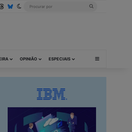
be
SS
Threads
Bluesky
Switch skin
Procurar
por
Barra Lateral
EIRA
OPINIÃO
ESPECIAIS