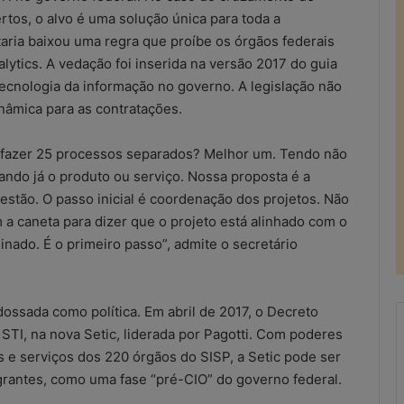
rtos, o alvo é uma solução única para toda a
taria baixou uma regra que proíbe os órgãos federais
lytics. A vedação foi inserida na versão 2017 do guia
tecnologia da informação no governo. A legislação não
âmica para as contratações.
 fazer 25 processos separados? Melhor um. Tendo não
ando já o produto ou serviço. Nossa proposta é a
 gestão. O passo inicial é coordenação dos projetos. Não
a caneta para dizer que o projeto está alinhado com o
inado. É o primeiro passo”, admite o secretário
ossada como política. Em abril de 2017, o Decreto
 STI, na nova Setic, liderada por Pagotti. Com poderes
 e serviços dos 220 órgãos do SISP, a Setic pode ser
R
rantes, como uma fase “pré-CIO” do governo federal.
e