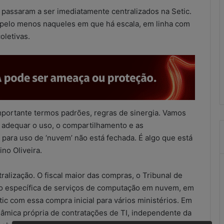
s
I passaram a ser imediatamente centralizados na Setic.
u
 pelo menos naqueles em que há escala, em linha com
l
letivas.
t
a
scritórios
21 de maio de 2026
d
ução improvisada
Resultados do combate às
o
ional?
irregularidades no SCM
s
d
o
c
mportante termos padrões, regras de sinergia. Vamos
o
o adequar o uso, o compartilhamento e as
m
l para uso de ‘nuvem’ não está fechada. É algo que está
b
no Oliveira.
a
t
e
alização. O fiscal maior das compras, o Tribunal de
à
ão específica de serviços de computação em nuvem, em
s
c com essa compra inicial para vários ministérios. Em
i
nâmica própria de contratações de TI, independente da
r