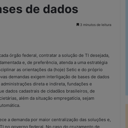
ases de dados
3 minutos de leitura
rimir
cada órgão federal, contratar a solução de TI desejada,
amentada e, de preferência, atenda a uma estratégia
iplinar as orientações da (hoje) Setic e do próprio
novas demandas exigem interligação de bases de dados
dministrações direta e indireta, fundações e
e dados cadastrais de cidadãos brasileiros, de
etárias, além da situação empregatícia, sejam
utomática.
lece a demanda por maior centralização das soluções e,
TI no governo federal. No caso do cruzamento de