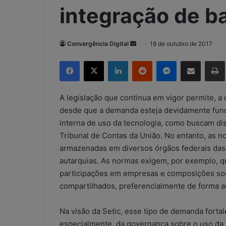
integração de b
Convergência Digital
M
18 de outubro de 2017
a
Facebook
X
Linkedin
Reddit
Messenger
Compartilhar via e-mail
Imp
n
d
e
A legislação que continua em vigor permite, a 
u
desde que a demanda esteja devidamente fund
m
interna de uso da tecnologia, como buscam disc
e
Tribunal de Contas da União. No entanto, as 
-
armazenadas em diversos órgãos federais das a
m
autarquias. As normas exigem, por exemplo, qu
a
participações em empresas e composições soci
i
compartilhados, preferencialmente de forma a
l
Na visão da Setic, esse tipo de demanda forta
especialmente, da governança sobre o uso da 