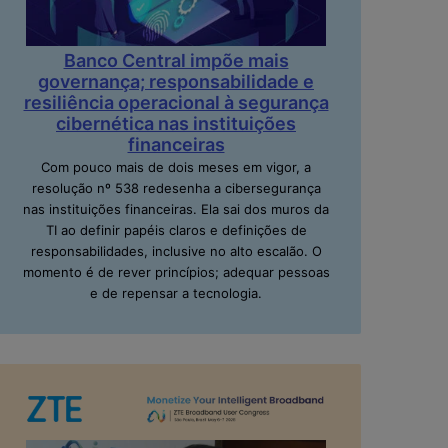
Banco Central impõe mais
governança; responsabilidade e
resiliência operacional à segurança
cibernética nas instituições
financeiras
Com pouco mais de dois meses em vigor, a
resolução nº 538 redesenha a cibersegurança
nas instituições financeiras. Ela sai dos muros da
TI ao definir papéis claros e definições de
responsabilidades, inclusive no alto escalão. O
momento é de rever princípios; adequar pessoas
e de repensar a tecnologia.