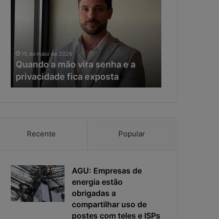
a
e
n
r
d
a
o
d
11 de maio de 20
a
a
Na era da IA
15 de maio de 2026
m
I
Quando a mão vira senha e a
resposta vir
ã
A
privacidade fica exposta
da ciberseg
o
,
v
o
i
t
r
e
a
m
s
p
Recente
Popular
e
o
n
d
h
e
a
AGU: Empresas de
r
e
e
energia estão
a
s
obrigadas a
p
p
compartilhar uso de
r
o
postes com teles e ISPs