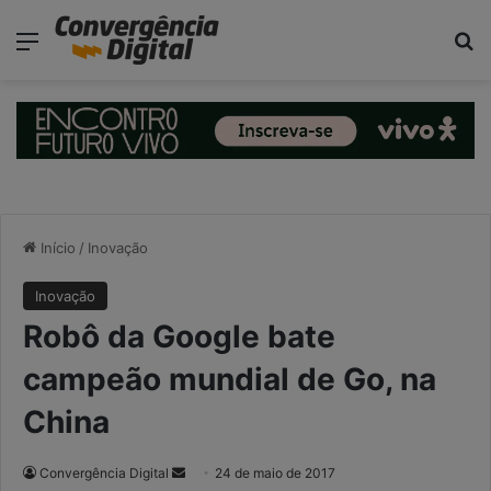
modal-check
Menu
P
Início
/
Inovação
Inovação
Robô da Google bate
campeão mundial de Go, na
China
Convergência Digital
M
24 de maio de 2017