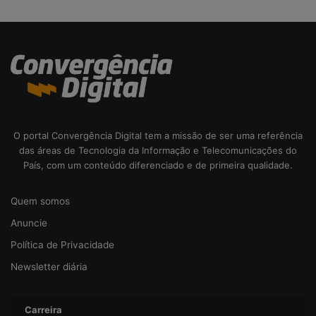
d
a
c
i
b
e
r
s
e
O portal Convergência Digital tem a missão de ser uma referência
g
das áreas de Tecnologia da Informação e Telecomunicações do
u
País, com um conteúdo diferenciado e de primeira qualidade.
r
a
Quem somos
n
ç
Anuncie
a
Política de Privacidade
Newsletter diária
Carreira