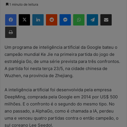
a
1 minuto de leitura
n
Facebook
X
Linkedin
Reddit
Messenger
WhatsApp
Telegram
Compartilhar via e-mail
d
e
Imprimir
u
m
e
Um programa de inteligência artificial da Google bateu o
-
campeão mundial Ke Jie na primeira partida do jogo de
m
estratégia Go, de uma série prevista para três confrontos.
a
A partida foi nesta terça 23/5, na cidade chinesa de
i
Wuzhen, na província de Zhejiang.
l
A inteligência artificial foi desenvolvida pela empresa
DeepMing, comprada pela Google em 2014 por US$ 500
milhões. E o confronto é o segundo do mesmo tipo. No
ano passado, a AlphaGo, como é chamada a IA, perdeu
uma e venceu quatro partidas contra o então campeão, o
sul coreano Lee Seedol.