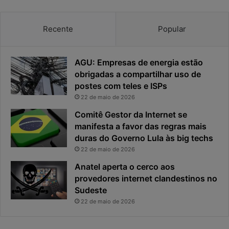
v
t
a
a
c
v
Recente
Popular
i
i
d
r
a
o
AGU: Empresas de energia estão
d
u
obrigadas a compartilhar uso de
e
o
postes com teles e ISPs
f
p
i
r
22 de maio de 2026
c
i
Comitê Gestor da Internet se
a
n
manifesta a favor das regras mais
e
c
duras do Governo Lula às big techs
x
i
22 de maio de 2026
p
p
o
a
Anatel aperta o cerco aos
s
l
provedores internet clandestinos no
t
r
Sudeste
a
i
22 de maio de 2026
s
c
o